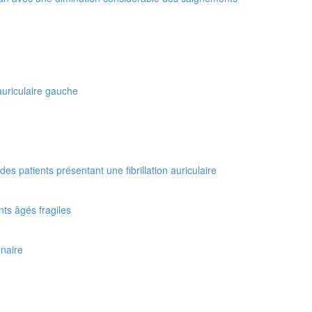
 auriculaire gauche
s patients présentant une fibrillation auriculaire
nts âgés fragiles
onaire