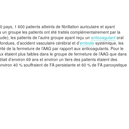
s, 1 600 patients atteints de fibrillation auriculaire et ayant
ns un groupe les patients ont été traités complémentairement par la
tude), les patients de l’autre groupe ayant reçu un
anticoagulant
oral
fondues, d’accident vasculaire cérébral et d’
embolie
systémique, les
rité de la fermeture de l’AAG par rapport aux anticoagulants. Pour le
ux étaient plus faibles dans le groupe de fermeture de l’AAG que dans
ait d’environ 69 ans et environ un tiers des patients étaient des
 environ 40 % souffraient de FA persistante et 60 % de FA paroxystique