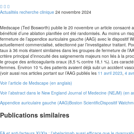



Actualités recherche clinique
24 novembre 2024
Medscape (Ted Bosworth) publie le 20 novembre un article consacré aux 
bénéficié d’une ablation planifiée ont été randomisés. Au moins un ris
fermeture de l’appendice auriculaire gauche (AAG) avec le dispositif W
actuellement commercialisé, sélectionné par l’investigateur traitant. Po
taux à 36 mois étaient similaires dans les groupes de fermeture de l’AAG
critère principal d’innocuité des saignements majeurs non liés à la pr
le groupe des anticoagulants oraux (8,5 % contre 18,1 %). Les caractér
femmes. Environ 10 % des patients avaient déjà subi un accident vascul
(voir aussi nos articles portant sur l’AAG publiés les
11 avril 2023
,
4 avr
Voir l’article de Medscape (en anglais)
Voir l’abstract dans le New England Journal of Medecine (NEJM) (en a
Appendice auriculaire gauche (AAG)
Boston Scientific
Dispositif Watch
Publications similaires
FA et anti-facteurs XI/XIa : l’abelacimab aussi efficace que le rivaro