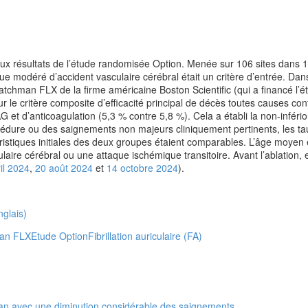
résultats de l’étude randomisée Option. Menée sur 106 sites dans 10 pay
que modéré d’accident vasculaire cérébral était un critère d’entrée. Da
atchman FLX de la firme américaine Boston Scientific (qui a financé l’é
ur le critère composite d’efficacité principal de décès toutes causes con
 et d’anticoagulation (5,3 % contre 5,8 %). Cela a établi la non-infério
océdure ou des saignements non majeurs cliniquement pertinents, les ta
istiques initiales des deux groupes étaient comparables. L’âge moyen ét
aire cérébral ou une attaque ischémique transitoire. Avant l’ablation,
il 2024
,
20 août 2024
et
14 octobre 2024
).
nglais)
man FLX
Etude Option
Fibrillation auriculaire (FA)
xaban avec une diminution considérable des saignements