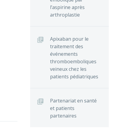
l’aspirine après
arthroplastie
Apixaban pour le
traitement des
événements
thromboemboliques
veineux chez les
patients pédiatriques
Partenariat en santé
et patients
vec une
partenaires
sévère :
risque
jeur :