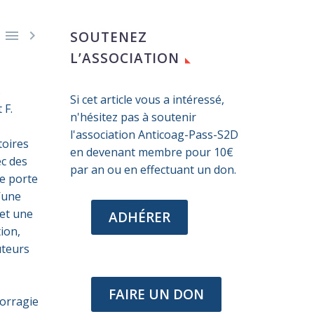


SOUTENEZ
L’ASSOCIATION
s
Si cet article vous a intéressé,
 F.
n'hésitez pas à soutenir
l'association Anticoag-Pass-S2D
toires
en devenant membre pour 10€
ec des
par an ou en effectuant un don.
e porte
’une
met une
ADHÉRER
ion,
uteurs
FAIRE UN DON
morragie