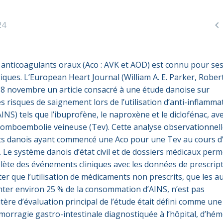

24
 anticoagulants oraux (Aco : AVK et AOD) est connu pour se
ques. L’European Heart Journal (William A. E. Parker, Robert
 18 novembre un article consacré à une étude danoise sur
 risques de saignement lors de l’utilisation d’anti-inflamma
INS) tels que l’ibuprofène, le naproxène et le diclofénac, av
omboembolie veineuse (Tev). Cette analyse observationnell
nts danois ayant commencé une Aco pour une Tev au cours d
. Le système danois d’état civil et de dossiers médicaux per
lète des événements cliniques avec les données de prescript
noter que l’utilisation de médicaments non prescrits, que les a
ter environ 25 % de la consommation d’AINS, n’est pas
itère d’évaluation principal de l’étude était défini comme une
orragie gastro-intestinale diagnostiquée à l’hôpital, d’hé