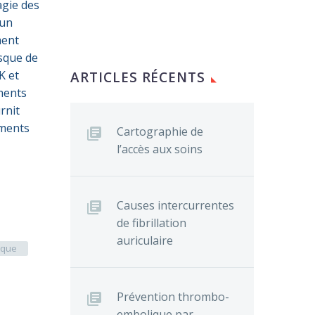
agie des
 un
ment
isque de
K et
ARTICLES RÉCENTS
ements
urnit
ements
Cartographie de
l’accès aux soins
Causes intercurrentes
de fibrillation
auriculaire
ique
Prévention thrombo-
embolique par