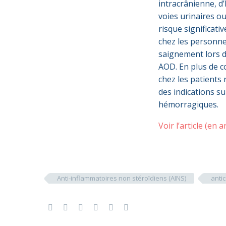
intracrânienne, d
voies urinaires ou
risque significat
chez les personne
saignement lors d
AOD. En plus de co
chez les patient
des indications s
hémorragiques.
Voir l’article (en a
Anti-inflammatoires non stéroïdiens (AINS)
anti