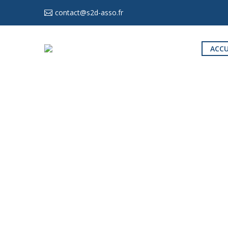
contact@s2d-asso.fr
ACCU