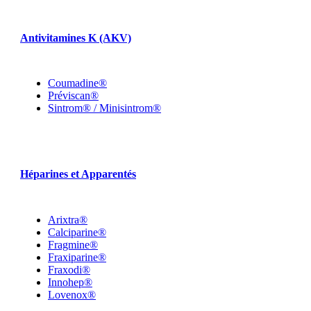
Antivitamines K (AKV)
Coumadine®
Préviscan®
Sintrom® / Minisintrom®
Héparines et Apparentés
Arixtra®
Calciparine®
Fragmine®
Fraxiparine®
Fraxodi®
Innohep®
Lovenox®