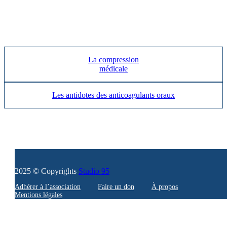
La compression
médicale
Les antidotes des anticoagulants oraux
2025 © Copyrights
Studio 95
Adhérer à l’association
Faire un don
À propos
Mentions légales