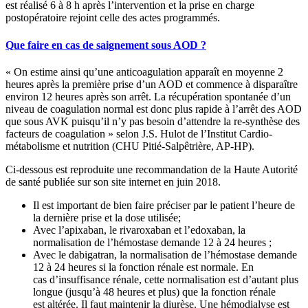
est réalisé 6 à 8 h après l’intervention et la prise en charge
postopératoire rejoint celle des actes programmés.
Que faire en cas de saignement sous AOD ?
« On estime ainsi qu’une anticoagulation apparaît en moyenne 2
heures après la première prise d’un AOD et commence à disparaître
environ 12 heures après son arrêt. La récupération spontanée d’un
niveau de coagulation normal est donc plus rapide à l’arrêt des AOD
que sous AVK puisqu’il n’y pas besoin d’attendre la re-synthèse des
facteurs de coagulation » selon J.S. Hulot de l’Institut Cardio-
métabolisme et nutrition (CHU Pitié-Salpêtrière, AP-HP).
Ci-dessous est reproduite une recommandation de la Haute Autorité
de santé publiée sur son site internet en juin 2018.
Il est important de bien faire préciser par le patient l’heure de
la dernière prise et la dose utilisée;
Avec l’apixaban, le rivaroxaban et l’edoxaban, la
normalisation de l’hémostase demande 12 à 24 heures ;
Avec le dabigatran, la normalisation de l’hémostase demande
12 à 24 heures si la fonction rénale est normale. En
cas d’insuffisance rénale, cette normalisation est d’autant plus
longue (jusqu’à 48 heures et plus) que la fonction rénale
est altérée. Il faut maintenir la diurèse. Une hémodialyse est