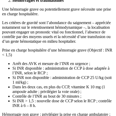
Hémorragies et traumatismes
Une hémorragie grave ou potentiellement grave nécessite une prise
en charge hospitalière.
Les critères de gravité sont l’abondance du saignement – appréciée
notamment sur le retentissement hémodynamique –, la localisation
pouvant engager un pronostic vital ou fonctionnel, l’absence de
contrôle par des moyens usuels et la nécessité d’une transfusion ou
d’un geste hémostatique en milieu hospitalier.
Prise en charge hospitalière d’une hémorragie grave (Objectif : INR
< 1,5)
Arrêt des AVK et mesure de l’INR en urgence ;
Si INR disponible : administration de CCP à dose adaptée à
l’INR, selon le RCP ;
Si INR non disponible : administration de CCP 25 U/kg (soit
1 ml/kg) ;
Dans les deux cas, en plus du CCP, vitamine K 10 mg (1
ampoule adulte ; privilégier la voie orale) ;
Contrôle de l’INR au bout de 30 minutes ;
Si INR > 1,5 : nouvelle dose de CCP selon le RCP ; contrôle
INR à 6 – 8 h.
Hémorragie non grave : privilégier la prise en charge ambulatoire ;