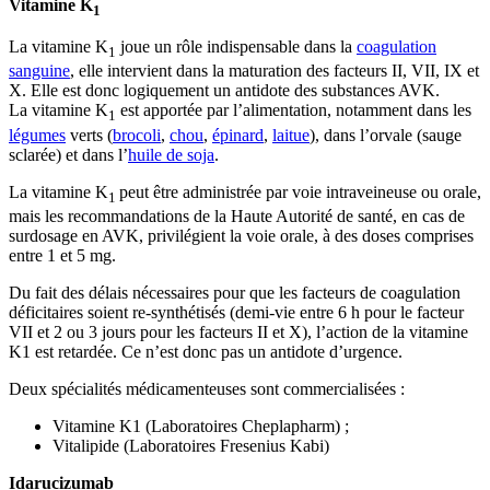
Vitamine K
1
La vitamine K
joue un rôle indispensable dans la
coagulation
1
sanguine
, elle intervient dans la maturation des facteurs II, VII, IX et
X. Elle est donc logiquement un antidote des substances AVK.
La vitamine K
est apportée par l’alimentation, notamment dans les
1
légumes
verts (
brocoli
,
chou
,
épinard
,
laitue
), dans l’orvale (sauge
sclarée) et dans l’
huile de soja
.
La vitamine K
peut être administrée par voie intraveineuse ou orale,
1
mais les recommandations de la Haute Autorité de santé, en cas de
surdosage en AVK, privilégient la voie orale, à des doses comprises
entre 1 et 5 mg.
Du fait des délais nécessaires pour que les facteurs de coagulation
déficitaires soient re-synthétisés (demi-vie entre 6 h pour le facteur
VII et 2 ou 3 jours pour les facteurs II et X), l’action de la vitamine
K1 est retardée. Ce n’est donc pas un antidote d’urgence.
Deux spécialités médicamenteuses sont commercialisées :
Vitamine K1 (Laboratoires Cheplapharm) ;
Vitalipide (Laboratoires Fresenius Kabi)
Idarucizumab