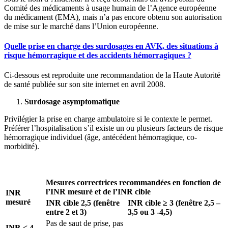
Comité des médicaments à usage humain de l’Agence européenne
du médicament (EMA), mais n’a pas encore obtenu son autorisation
de mise sur le marché dans l’Union européenne.
Quelle prise en charge des surdosages en AVK, des situations à
risque hémorragique et des accidents hémorragiques ?
Ci-dessous est reproduite une recommandation de la Haute Autorité
de santé publiée sur son site internet en avril 2008.
Surdosage asymptomatique
Privilégier la prise en charge ambulatoire si le contexte le permet.
Préférer l’hospitalisation s’il existe un ou plusieurs facteurs de risque
hémorragique individuel (âge, antécédent hémorragique, co-
morbidité).
Mesures correctrices recommandées en fonction de
l’INR mesuré et de l’INR cible
INR
mesuré
INR cible 2,5 (fenêtre
INR cible ≥ 3 (fenêtre 2,5 –
entre 2 et 3)
3,5 ou 3 -4,5)
Pas de saut de prise, pas
INR < 4