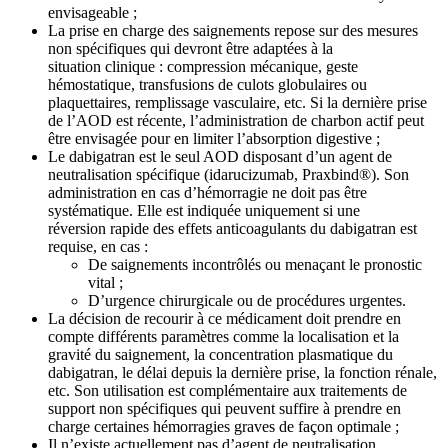
envisageable ;
La prise en charge des saignements repose sur des mesures
non spécifiques qui devront être adaptées à la
situation clinique : compression mécanique, geste
hémostatique, transfusions de culots globulaires ou
plaquettaires, remplissage vasculaire, etc. Si la dernière prise
de l’AOD est récente, l’administration de charbon actif peut
être envisagée pour en limiter l’absorption digestive ;
Le dabigatran est le seul AOD disposant d’un agent de
neutralisation spécifique (idarucizumab, Praxbind®). Son
administration en cas d’hémorragie ne doit pas être
systématique. Elle est indiquée uniquement si une
réversion rapide des effets anticoagulants du dabigatran est
requise, en cas :
De saignements incontrôlés ou menaçant le pronostic
vital ;
D’urgence chirurgicale ou de procédures urgentes.
La décision de recourir à ce médicament doit prendre en
compte différents paramètres comme la localisation et la
gravité du saignement, la concentration plasmatique du
dabigatran, le délai depuis la dernière prise, la fonction rénale,
etc. Son utilisation est complémentaire aux traitements de
support non spécifiques qui peuvent suffire à prendre en
charge certaines hémorragies graves de façon optimale ;
Il n’existe actuellement pas d’agent de neutralisation