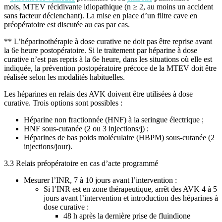
mois, MTEV récidivante idiopathique (n ≥ 2, au moins un accident
sans facteur déclenchant). La mise en place d’un filtre cave en
préopératoire est discutée au cas par cas.
** L’héparinothérapie à dose curative ne doit pas être reprise avant
la 6e heure postopératoire. Si le traitement par héparine à dose
curative n’est pas repris à la 6e heure, dans les situations où elle est
indiquée, la prévention postopératoire précoce de la MTEV doit être
réalisée selon les modalités habituelles.
Les héparines en relais des AVK doivent être utilisées à dose
curative. Trois options sont possibles :
Héparine non fractionnée (HNF) à la seringue électrique ;
HNF sous-cutanée (2 ou 3 injections/j) ;
Héparines de bas poids moléculaire (HBPM) sous-cutanée (2
injections/jour).
3.3 Relais préopératoire en cas d’acte programmé
Mesurer l’INR, 7 à 10 jours avant l’intervention :
Si l’INR est en zone thérapeutique, arrêt des AVK 4 à 5
jours avant l’intervention et introduction des héparines à
dose curative :
48 h après la dernière prise de fluindione