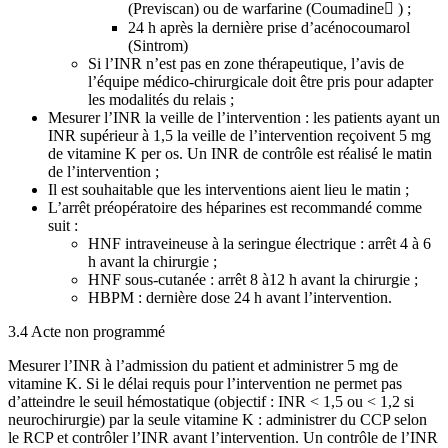
(Previscan) ou de warfarine (Coumadine ) ;
24 h après la dernière prise d’acénocoumarol
(Sintrom)
Si l’INR n’est pas en zone thérapeutique, l’avis de
l’équipe médico-chirurgicale doit être pris pour adapter
les modalités du relais ;
Mesurer l’INR la veille de l’intervention : les patients ayant un
INR supérieur à 1,5 la veille de l’intervention reçoivent 5 mg
de vitamine K per os. Un INR de contrôle est réalisé le matin
de l’intervention ;
Il est souhaitable que les interventions aient lieu le matin ;
L’arrêt préopératoire des héparines est recommandé comme
suit :
HNF intraveineuse à la seringue électrique : arrêt 4 à 6
h avant la chirurgie ;
HNF sous-cutanée : arrêt 8 à12 h avant la chirurgie ;
HBPM : dernière dose 24 h avant l’intervention.
3.4 Acte non programmé
Mesurer l’INR à l’admission du patient et administrer 5 mg de
vitamine K. Si le délai requis pour l’intervention ne permet pas
d’atteindre le seuil hémostatique (objectif : INR < 1,5 ou < 1,2 si
neurochirurgie) par la seule vitamine K : administrer du CCP selon
le RCP et contrôler l’INR avant l’intervention. Un contrôle de l’INR