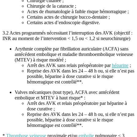
Chirurgie cutanée ;
Chirurgie de la cataracte ;
Actes de rhumatologie à faible risque hémorragique ;
Certains actes de chirurgie bucco-dentaire ;
Certains actes d’endoscopie digestive.
3.2 Actes programmés nécessitant l’interruption des AVK (objectif :
INR au moment de l’intervention < 1,5 ou < 1,2 si neurochirurgie)
Arythmie complète par fibrillation auriculaire (ACFA) sans
antécédent embolique et maladie thromboembolique veineuse
(MTEV) à risque modéré ;
Arrêt des AVK sans relais préopératoire par
héparine
;
Reprise des AVK dans les 24 – 48 h ou, si elle n’est pas
possible, héparine à dose curative si le risque
hémorragique est contrôlé**.
Valves mécaniques (tout type), ACFA avec antécédent
embolique et MTEV à haut risque* :
Arrêt des AVK et relais préopératoire par héparine à
dose curative ;
Reprise des AVK dans les 24 – 48 h ou, si elle n’est pas
possible, héparine à dose curative si le risque
hémorragique est contrôlé**.
*
Thrombose veineuse
proximale et/ou
embolie
pulmonaire < 3