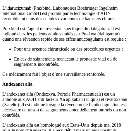
L’idarucizumab (Praxbind, Laboratoires Boehringer Ingelheim
International GmbH) est produit par la technologie d’ADN
recombinant dans des cellules ovariennes de hamsters chinois.
Praxbind est l’agent de réversion spécifique du dabigatran. Il est
indiqué chez les patients adultes traités par Pradaxa (dabigatran)
quand une réversion rapide de ses effets anticoagulants est requise :
Pour une urgence chirurgicale ou des procédures urgentes ;
En cas de saignements menaçant le pronostic vital ou de
saignements incontrôlés.
Ce médicament fait l’objet d’une surveillance renforcée.
Andexanet alfa
L’andexanet alfa (Ondexxya, Portola Pharmaceuticals) est un
antidote aux AOD anti-facteur Xa apixaban (Eliquis) et rivaroxaban
(Xarelto). Il est indiqué lorsque la réversion de l’anticoagulation est
nécessaire en raison de saignements potentiellement mortels ou non
contrôlés.
L’andexanet alfa est homologué aux Etats-Unis depuis mai 2018
sous le nom d’Andexxa. Il a reçu début mars un avis positif du