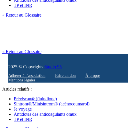
Antidotes des anticoagulants oraux
TP et INR
« Retour au Glossaire
« Retour au Glossaire
2025 © Copyrights
Studio 95
Adhérer à l’association
Faire un don
À propos
Mentions légales
Articles relatifs :
Préviscan® (fluindione)
Sintrom®/Minisintrom® (acénocoumarol)
Je voyage
Antidotes des anticoagulants oraux
TP et INR