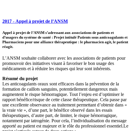
2017 - Appel à projet de l’ANSM
Appel
à
projet
de
l’ANSM
s’adressant
aux
associations
de
patients
et
d’usagers
du
système
de
santé
:
Projet
intitulé
Patients
sous
anticoagulants
et
Pharmaciens
pour
une
alliance
thérapeutique
:
le
pharmacien
agit,
le
patient
réagit
.
L’ANSM souhaite collaborer avec les associations de patients pour
promouvoir des initiatives visant à favoriser le bon usage des
médicaments et à réduire les risques qui leur sont inhérents.
Résumé du projet
Les anticoagulants oraux sont efficaces dans la prévention de la
formation de
caillots
sanguins, potentiellement dangereux mais
augmentent le risque hémorragique. Tout l’enjeu est d’optimiser le
rapport bénéfice/risque de cette classe thérapeutique. Cela passe par
une excellente observance au traitement permettant d’obtenir dans «
la vraie vie », d’une part, le bénéfice observé dans les essais
thérapeutiques, d’autre part, de limiter, le risque hémorragique,
notamment par iatrogénie. Pour cela, l’individualisation du message
apporté au patient est majeure et le rôle du professionnel essentiel.Le