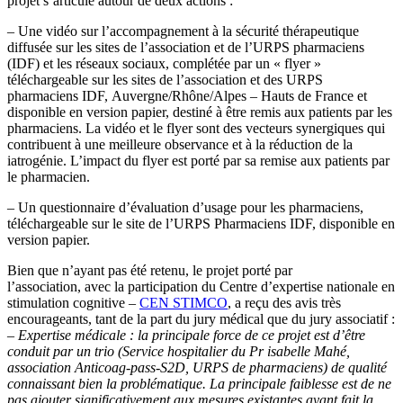
projet s’articule autour de deux actions :
– Une vidéo sur l’accompagnement à la sécurité thérapeutique
diffusée sur les sites de l’association et de l’URPS pharmaciens
(IDF) et les réseaux sociaux, complétée par un « flyer »
téléchargeable sur les sites de l’association et des URPS
pharmaciens IDF, Auvergne/Rhône/Alpes – Hauts de France et
disponible en version papier, destiné à être remis aux patients par les
pharmaciens. La vidéo et le flyer sont des vecteurs synergiques qui
contribuent à une meilleure observance et à la réduction de la
iatrogénie. L’impact du flyer est porté par sa remise aux patients par
le pharmacien.
– Un questionnaire d’évaluation d’usage pour les pharmaciens,
téléchargeable sur le site de l’URPS Pharmaciens IDF, disponible en
version papier.
Bien que n’ayant pas été retenu, le projet porté par
l’association, avec la participation du Centre d’expertise nationale en
stimulation cognitive –
CEN STIMCO
, a reçu des avis très
encourageants, tant de la part du jury médical que du jury associatif :
–
Expertise médicale : la principale force de ce projet est d’être
conduit par un trio (Service hospitalier du Pr isabelle Mahé,
association Anticoag-pass-S2D, URPS de pharmaciens) de qualité
connaissant bien la problématique. La principale faiblesse est de ne
pas ajouter significativement aux mesures existantes ayant fait la