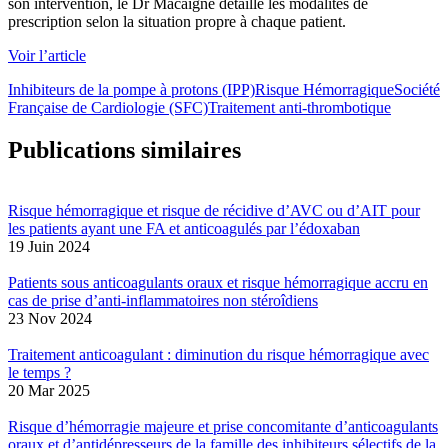
son intervention, le Dr Macaigne détaille les modalités de
prescription selon la situation propre à chaque patient.
Voir l’article
Inhibiteurs de la pompe à protons (IPP)
Risque Hémorragique
Société
Française de Cardiologie (SFC)
Traitement anti-thrombotique
Publications similaires
Risque hémorragique et risque de récidive d’AVC ou d’AIT pour
les patients ayant une FA et anticoagulés par l’édoxaban
19 Juin 2024
Patients sous anticoagulants oraux et risque hémorragique accru en
cas de prise d’anti-inflammatoires non stéroîdiens
23 Nov 2024
Traitement anticoagulant : diminution du risque hémorragique avec
le temps ?
20 Mar 2025
Risque d’hémorragie majeure et prise concomitante d’anticoagulants
oraux et d’antidépresseurs de la famille des inhibiteurs sélectifs de la