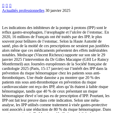



Actualités professionnelles
30 janvier 2025
Les indications des inhibiteurs de la pompe à protons (IPP) sont le
reflux gastro-œsophagien, l’œsophagite et l’ulcère de l’estomac. En
2020, 16 millions de Français ont été traités par des IPP, le plus
souvent pour brûlures de l’estomac. Selon la Haute Autorité de
santé, plus de la moitié de ces prescriptions ne seraient pas justifiées
alors même que ces médicaments présentent des effets indésirables
notables. Medscape (Vincent Richeux) rapporte sur son site le 29
janvier 2025 l’intervention du Dr Gilles Macaigne (GHI Le Raincy
Montfermeil) aux Journées européennes de la Société française de
cardiologie 2025 (Paris, 15-17 janvier) sur l’intérêt des IPP dans la
prévention du risque hémorragique chez les patients sous anti-
thrombotiques. Une étude danoise a pu montrer que 20 % des
patients mis sous anti-thrombotique en prévention du risque
cardiovasculaire ont reçu des IPP, alors qu’ils étaient à faible risque
hémorragique, tandis que 40 % de ceux présentant un risque
hémorragique élevé n’ont pas eu de prescription d’IPP. Pourtant, les
IPP ont fait leur preuve dans cette indication. Selon une méta-
analyse, les IPP utilisés comme traitement à visée gastro-protective
sont associés à une réduction de 80 % du risque hémorragique. Dans