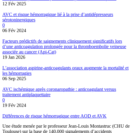
12 Fév 2025
AVC et risque hémorragique lié à la prise d’antidépresseurs
sérotoninergiques
0
06 Fév 2024
Facteurs prédictifs de saignements cliniquement significatifs lors
d’une anticoagulation prolongée pour la thromboembolie veineuse
associée au cancer (Api-Cat)
19 Jan 2026
L’association aspirine-anticoagulants oraux augmente la mortalité et
les hémorragies
06 Sep 2025
AVC ischémique après coronaropathie : anticoagulant versus
traitement antiplaquettaire
0
19 Fév 2024
Différences de risque hémorragique entre AOD et AVK
Une étude menée par le professeur Jean-Louis Montastruc (CHU de
Toulouse) sur la base de 140.000 signalements d’accidents