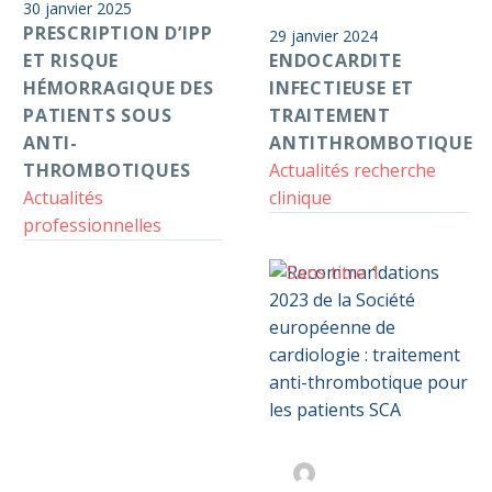
30 janvier 2025
risque
traitement
S2D
PRESCRIPTION D’IPP
29 janvier 2024
hémorragique
antithrombotique
ET RISQUE
ENDOCARDITE
des
HÉMORRAGIQUE DES
INFECTIEUSE ET
patients
PATIENTS SOUS
TRAITEMENT
sous
ANTI-
ANTITHROMBOTIQUE
anti-
THROMBOTIQUES
Actualités recherche
thrombotiques
Actualités
clinique
professionnelles
Recommandations
0
2023
de