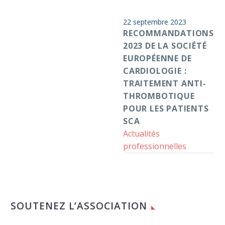
Par
Anticoag Pass
la
S2D
22 septembre 2023
Société
RECOMMANDATIONS
européenne
2023 DE LA SOCIÉTÉ
de
EUROPÉENNE DE
cardiologie
CARDIOLOGIE :
:
TRAITEMENT ANTI-
traitement
THROMBOTIQUE
anti-
POUR LES PATIENTS
thrombotique
SCA
pour
Actualités
les
professionnelles
patients
SCA
SOUTENEZ L’ASSOCIATION