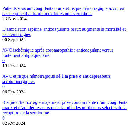
Patients sous anticoagulants oraux et risque hémorragique accru en
cas de prise d’anti-inflammatoires non stéroîdiens
23 Nov 2024
L’association aspirine-anticoagulants oraux augmente la mortalité et
les hémorragies
06 Sep 2025
AVC ischémique après coronaropathie : anticoagulant versus
traitement antiplaquettaire
0
19 Fév 2024
AVC et risque hémorragique lié à la prise d’antidépresseurs
sérotoninergiques
0
06 Fév 2024
Risque d’hémorragie majeure et prise concomitante d’anticoagulants
oraux et d’antidépresseurs de la famille des inhibiteurs sélectifs de la
recapture de la sérotonine
0
02 Avr 2024