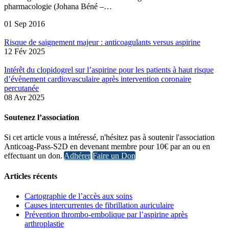
pharmacologie (Johana Béné –…
01 Sep 2016
Risque de saignement majeur : anticoagulants versus aspirine
12 Fév 2025
Intérêt du clopidogrel sur l’aspirine pour les patients à haut risque
d’évènement cardiovasculaire après intervention coronaire
percutanée
08 Avr 2025
Soutenez l’association
Si cet article vous a intéressé, n'hésitez pas à soutenir l'association
Anticoag-Pass-S2D en devenant membre pour 10€ par an ou en
effectuant un don.
Adhérer
Faire un Don
Articles récents
Cartographie de l’accès aux soins
Causes intercurrentes de fibrillation auriculaire
Prévention thrombo-embolique par l’aspirine après
arthroplastie