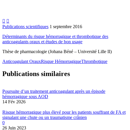


Publications scientifiques
1 septembre 2016
Déterminants du risque hémorragique et thrombotique des
anticoagulants oraux et études de bon usage
Thèse de pharmacologie (Johana Béné – Université Lille II)
Anticoagulant Oraux
Risque Hémorragique
Thrombotique
Publications similaires
Poursuite d’un traitement anticoagulant après un épisode
hémorragique sous AOD
14 Fév 2026
Risque hémorragique plus élevé pour les patients souffrant de FA et
signalant une chute ou un traumatisme crânien
0
26 Juin 2023