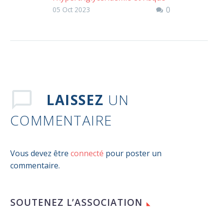
0
de FA
05 Oct 2023
LAISSEZ
UN
COMMENTAIRE
Vous devez être
connecté
pour poster un
commentaire.
SOUTENEZ L’ASSOCIATION