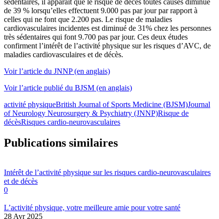
sédentaires, il apparaît que le risque de décès toutes causes diminue
de 39 % lorsqu’elles effectuent 9.000 pas par jour par rapport à
celles qui ne font que 2.200 pas. Le risque de maladies
cardiovasculaires incidentes est diminué de 31% chez les personnes
très sédentaires qui font 9.700 pas par jour. Ces deux études
confirment l’intérêt de l’activité physique sur les risques d’AVC, de
maladies cardiovasculaires et de décès.
Voir l’article du JNNP (en anglais)
Voir l’article publié du BJSM (en anglais)
activité physique
British Journal of Sports Medicine (BJSM)
Journal
of Neurology Neurosurgery & Psychiatry (JNNP)
Risque de
décès
Risques cardio-neurovasculaires
Publications similaires
Intérêt de l’activité physique sur les risques cardio-neurovasculaires
et de décès
0
L’activité physique, votre meilleure amie pour votre santé
28 Avr 2025