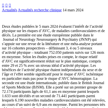



Actualités
Actualités recherche clinique
14 mars 2024
Deux études publiées le 5 mars 2024 évaluent l’intérêt de l’activité
physique sur les risques d’AVC, de maladies cardiovasculaires et de
décès. La première est une étude européenne publiée dans le
Journal of Neurology Neurosurgery & Psychiatry (JNNP) qui
s’appuie sur une revue de la littérature et une méta-analyse portant
sur 16 cohortes prospectives – définissant 3, 4 ou 5 niveaux
d’activité physique – totalisant 752.050 patients suivis sur 126 mois
en moyenne. Selon les études prises en compte, le risque relatif
d’AVC est significativement réduit sur le plan statistique, compris
entre 29 et 25 % avec un niveau idéal d’activité physique. Les
bénéfices de l’activité physique étaient indépendants du sexe et de
l’âge et l’effet semble significatif pour le risque d’AVC ischémique
en particulier mais pas pour le risque d’AVC hémorragique. La
seconde est une étude internationale, publiée dans le British Journal
of Sports Medicine (BJSM). Elle a porté sur un premier groupe de
72.174 participants âgés de 61,1 ans en moyenne parmi lesquels
1.633 sont décédés et un second de 71.441 participants parmi
lesquels 6.190 nouvelles maladies cardiovasculaires ont été relevées,
au cours d’un suivi de 6,9 ans en moyenne. Parmi les personnes très