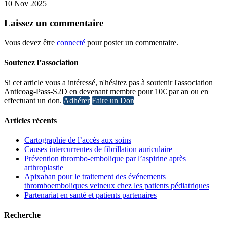
10 Nov 2025
Laissez
un commentaire
Vous devez être
connecté
pour poster un commentaire.
Soutenez l’association
Si cet article vous a intéressé, n'hésitez pas à soutenir l'association
Anticoag-Pass-S2D en devenant membre pour 10€ par an ou en
effectuant un don.
Adhérer
Faire un Don
Articles récents
Cartographie de l’accès aux soins
Causes intercurrentes de fibrillation auriculaire
Prévention thrombo-embolique par l’aspirine après
arthroplastie
Apixaban pour le traitement des événements
thromboemboliques veineux chez les patients pédiatriques
Partenariat en santé et patients partenaires
Recherche