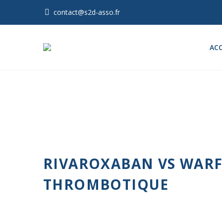
contact@s2d-asso.fr
ACC
RIVAROXABAN VS WARFA
THROMBOTIQUE