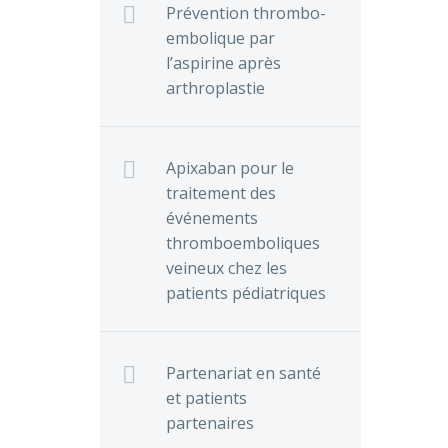
:
té…
roxaban
Prévention thrombo-
e que le
c-valve
embolique par
0
minution
Dangas,
l’aspirine après
ments
e
en,
arthroplastie
tions
relto)
re
Apixaban pour le
fice sur
tions
traitement des
0
ique
relto).
événements
roxaban
thromboemboliques
veineux chez les
isée
patients pédiatriques
 versus
Gregory
Partenariat en santé
on,…
et patients
partenaires