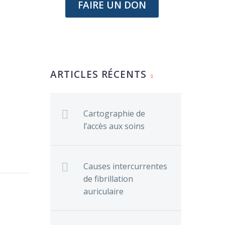
FAIRE UN DON
ARTICLES RÉCENTS
Cartographie de
l’accès aux soins
Causes intercurrentes
orte
de fibrillation
0
entre de
auriculaire
roxaban
ice
c-valve
l