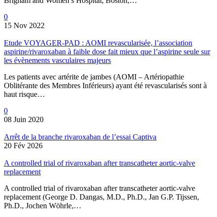
Brigham and Women’s Hospital, Boston,…
0
15 Nov 2022
Etude VOYAGER-PAD : AOMI revascularisée, l’association
aspirine/rivaroxaban à faible dose fait mieux que l’aspirine seule sur
les évènements vasculaires majeurs
Les patients avec artérite de jambes (AOMI – Artériopathie
Oblitérante des Membres Inférieurs) ayant été revascularisés sont à
haut risque…
0
08 Juin 2020
Arrêt de la branche rivaroxaban de l’essai Captiva
20 Fév 2026
A controlled trial of rivaroxaban after transcatheter aortic-valve
replacement
A controlled trial of rivaroxaban after transcatheter aortic-valve
replacement (George D. Dangas, M.D., Ph.D., Jan G.P. Tijssen,
Ph.D., Jochen Wöhrle,…