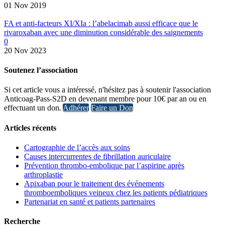
01 Nov 2019
FA et anti-facteurs XI/XIa : l’abelacimab aussi efficace que le
rivaroxaban avec une diminution considérable des saignements
0
20 Nov 2023
Soutenez l’association
Si cet article vous a intéressé, n'hésitez pas à soutenir l'association
Anticoag-Pass-S2D en devenant membre pour 10€ par an ou en
effectuant un don.
Adhérer
Faire un Don
Articles récents
Cartographie de l’accès aux soins
Causes intercurrentes de fibrillation auriculaire
Prévention thrombo-embolique par l’aspirine après
arthroplastie
Apixaban pour le traitement des événements
thromboemboliques veineux chez les patients pédiatriques
Partenariat en santé et patients partenaires
Recherche