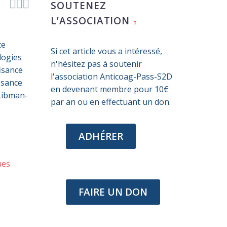



SOUTENEZ
L’ASSOCIATION
te
Si cet article vous a intéressé,
logies
n'hésitez pas à soutenir
fisance
l'association Anticoag-Pass-S2D
fisance
en devenant membre pour 10€
 Libman-
par an ou en effectuant un don.
ADHÉRER
ues
FAIRE UN DON