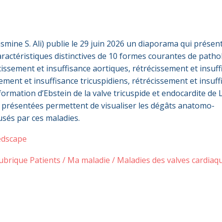
mine S. Ali) publie le 29 juin 2026 un diaporama qui présen
 caractéristiques distinctives de 10 formes courantes de patho
écissement et insuffisance aortiques, rétrécissement et insuf
ement et insuffisance tricuspidiens, rétrécissement et insuf
ormation d’Ebstein de la valve tricuspide et endocardite de
 présentées permettent de visualiser les dégâts anatomo-
sés par ces maladies.
Medscape
ubrique Patients / Ma maladie / Maladies des valves cardiaq