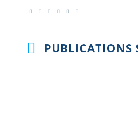
PUBLICATIONS 
Traitement anticoagulant chez
Valvu