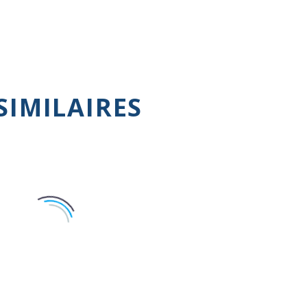
SIMILAIRES
lopathies et cancer
Valvulopathies en image