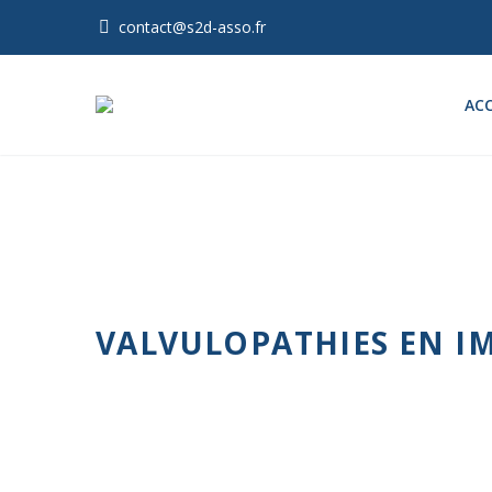
contact@s2d-asso.fr
ACC
VALVULOPATHIES EN I