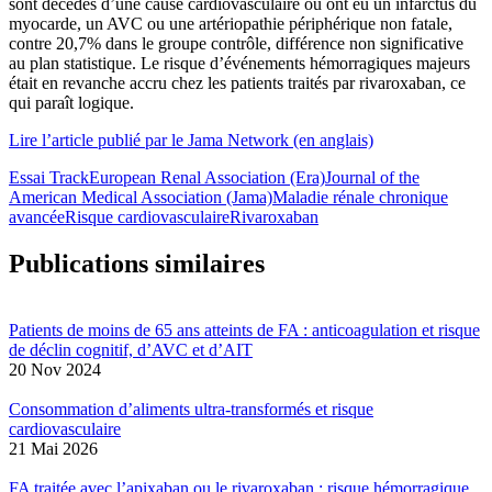
sont décédés d’une cause cardiovasculaire ou ont eu un infarctus du
myocarde, un AVC ou une artériopathie périphérique non fatale,
contre 20,7% dans le groupe contrôle, différence non significative
au plan statistique. Le risque d’événements hémorragiques majeurs
était en revanche accru chez les patients traités par rivaroxaban, ce
qui paraît logique.
Lire l’article publié par le Jama Network (en anglais)
Essai Track
European Renal Association (Era)
Journal of the
American Medical Association (Jama)
Maladie rénale chronique
avancée
Risque cardiovasculaire
Rivaroxaban
Publications similaires
Patients de moins de 65 ans atteints de FA : anticoagulation et risque
de déclin cognitif, d’AVC et d’AIT
20 Nov 2024
Consommation d’aliments ultra-transformés et risque
cardiovasculaire
21 Mai 2026
FA traitée avec l’apixaban ou le rivaroxaban : risque hémorragique