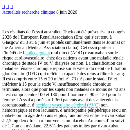



Actualités recherche clinique
8 juin 2026
Les résultats de l’essai australien Track ont été présentés au congrès
2026 de l’European Renal Association (Era) qui s’est tenu à
Glasgow du 3 au 6 juin et publiés simultanément dans le Journal of
the American Medical Association (Jama). Cet essai porte sur
l’intérêt de l’
anticoagulant
oral direct (AOD) rivaroxaban sur le
risque cardiovasculaire chez des patients ayant une maladie rénale
chronique de stade IV ou V, dialysés ou non. La classification des
maladies rénales chronique repose sur la valeur du débit de filtration
glomérulaire (DFG) qui reflète la capacité des reins à filtrer le sang.
Il est compris entre 15 et 29 ml/min/1,73 m² pour le stade IV et
inférieur à 15 pour le stade V, insuffisance rénale chronique
terminale, alors que pour les sujets non malades de moins de 40 ans
il est compris entre 100 et 130 pour l’homme et 90 et 120 pour la
femme. L’essai a porté sur 1 360 patients ayant des antécédents
coronaropathie, d’
accident vasculaire cérébral (AVC)
non
hémorragique et non lacunaire, d’artériopathie périphérique et/ou un
diabète ou un âge de 65 ans et plus, randomisés entre le rivaroxaban
à 2,5 mg deux fois par jour versus un placebo. Au cours d’un suivi
de 1,7 an en médiane, 22,6% des patients traités par rivaroxaban