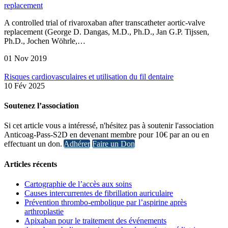
replacement
A controlled trial of rivaroxaban after transcatheter aortic-valve
replacement (George D. Dangas, M.D., Ph.D., Jan G.P. Tijssen,
Ph.D., Jochen Wöhrle,…
01 Nov 2019
Risques cardiovasculaires et utilisation du fil dentaire
10 Fév 2025
Soutenez l’association
Si cet article vous a intéressé, n'hésitez pas à soutenir l'association
Anticoag-Pass-S2D en devenant membre pour 10€ par an ou en
effectuant un don.
Adhérer
Faire un Don
Articles récents
Cartographie de l’accès aux soins
Causes intercurrentes de fibrillation auriculaire
Prévention thrombo-embolique par l’aspirine après
arthroplastie
Apixaban pour le traitement des événements