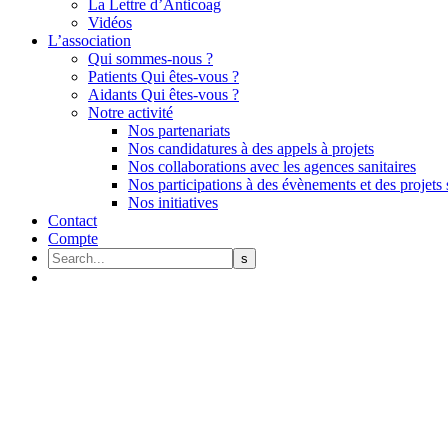
La Lettre d’Anticoag
Vidéos
L’association
Qui sommes-nous ?
Patients Qui êtes-vous ?
Aidants Qui êtes-vous ?
Notre activité
Nos partenariats
Nos candidatures à des appels à projets
Nos collaborations avec les agences sanitaires
Nos participations à des évènements et des projets 
Nos initiatives
Contact
Compte
Accident vasculaire cérébral (A