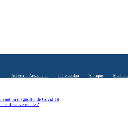
Adhérer à l’association
Faire un don
À propos
Mentions
suivant un diagnostic de Covid-19
 insuffisance rénale ?