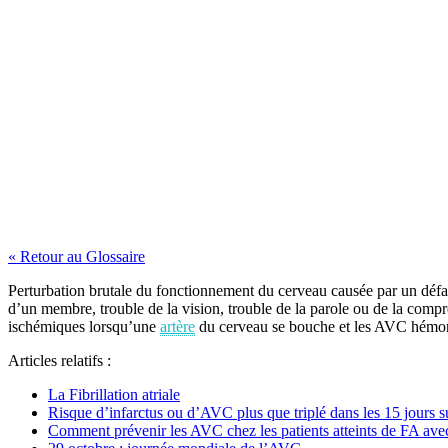
« Retour au Glossaire
Perturbation brutale du fonctionnement du cerveau causée par un défau
d’un membre, trouble de la vision, trouble de la parole ou de la compr
ischémiques lorsqu’une
artère
du cerveau se bouche et les AVC hémorr
Articles relatifs :
La Fibrillation atriale
Risque d’infarctus ou d’AVC plus que triplé dans les 15 jours 
Comment prévenir les AVC chez les patients atteints de FA avec