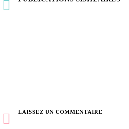
Journée mondiale de l’AVC : publications de la Cour des Comptes et
03 Nov 2025
FA : importance de l’activité physique pour réduire le risque lié au su
30 Déc 2024
LAISSEZ
UN COMMENTAIRE
Anticoagulation de la fibrillation atriale après pontage coronaire
20 Oct 2025