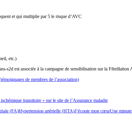
fréquent et qui multiplie par 5 le risque d’AVC
eil, etc.)
ss-s2d est associée à la campagne de sensibilisation sur la Fibrillatio
(témoignages de membres de l’association)
 ischémique transitoire » sur le site de l’Assurance maladie
triale (FA)
Hypertension artérielle (HTA)
J’écoute mon cœur
Une minute