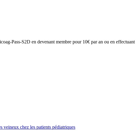
venir un AVC
on Anticoag-Pass-S2D en devenant membre pour 10€ par an ou en effectuan
 de déclin cognitif, d’AVC et d’AIT
veineux chez les patients pédiatriques