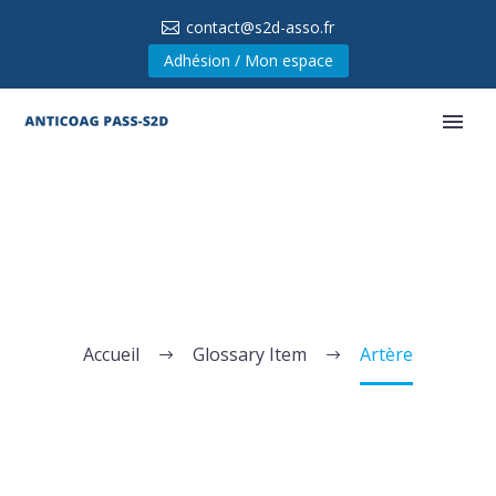
contact@s2d-asso.fr
Adhésion / Mon espace
ARTÈRE
Accueil
Glossary Item
Artère