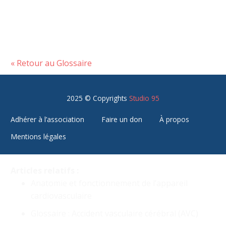
« Retour au Glossaire
2025 © Copyrights
Studio 95
Adhérer à l’association
Faire un don
À propos
Mentions légales
Articles relatifs :
Anatomie et fonctionnement de l’appareil
cardiovasculaire
Glossaire : Accident vasculaire cérébral (AVC)