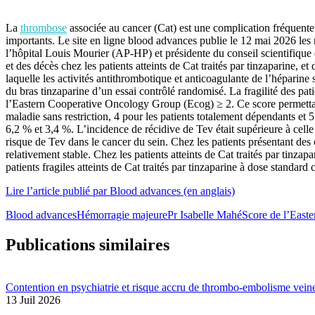
La
thrombose
associée au cancer (Cat) est une complication fréquente
importants. Le site en ligne blood advances publie le 12 mai 2026 les 
l’hôpital Louis Mourier (AP-HP) et présidente du conseil scientifique d
et des décès chez les patients atteints de Cat traités par tinzaparine, et
laquelle les activités antithrombotique et anticoagulante de l’héparine 
du bras tinzaparine d’un essai contrôlé randomisé. La fragilité des pa
l’Eastern Cooperative Oncology Group (Ecog) ≥ 2. Ce score permettant 
maladie sans restriction, 4 pour les patients totalement dépendants et
6,2 % et 3,4 %. L’incidence de récidive de Tev était supérieure à cell
risque de Tev dans le cancer du sein. Chez les patients présentant des c
relativement stable. Chez les patients atteints de Cat traités par tinzap
patients fragiles atteints de Cat traités par tinzaparine à dose standard
Lire l’article publié par Blood advances (en anglais)
Blood advances
Hémorragie majeure
Pr Isabelle Mahé
Score de l’East
Publications similaires
Contention en psychiatrie et risque accru de thrombo-embolisme vein
13 Juil 2026