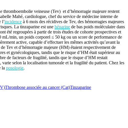
e de thromboembolie veineuse (Tev) et d’hémorragie majeure restent
 Isabelle Mahé, cardiologue, chef du service de médecine interne de
 l’
incidence
à 6 mois des récidives de Tev, des hémorragies majeures
s risques. La tinzaparine est une
héparine
de bas poids moléculaire dans
ont été regroupées à partir de trois études de cohorte prospectives et
 < 50 mL/min, un poids corporel ≤ 50 kg ou un score de performance de
èrement active, capable d’effectuer les mêmes activités qu’avant la
ive de Tev et d’hémorragie majeure (HM) étaient respectivement de
ires et gynécologiques, tandis que le risque d’HM était supérieur au
re de facteurs de fragilité, tandis que le risque d’HM restait
varie selon la localisation tumorale et la fragilité du patient. Chez les
e la
posologie
.
EV)
Thrombose associée au cancer (Cat)
Tinzaparine