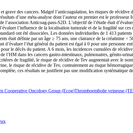
 et grave des cancers. Malgré l’anticoagulation, les risques de récidiv
résultats d’une méta-analyse dont l’auteur en premier est le professeur
e l’association Anticoag-pass-S2D. L’objectif de l’étude était d’évaluer
 d’évaluer l’influence de la localisation tumorale et de la fragilité sur ce
standard ont été dissociées. Les données individuelles de 1 413 patients 
tients était définie par un âge ≥ 75 ans, une clairance de la créatinine
d’évaluer l’état général du patient est égal à 0 pour une personne enti
 5 pour le décès du patient. A 6 mois, les incidences cumulées de récid
e de l’HM dans les cancers gastro-intestinaux, pulmonaires, génito-urina
ritères de fragilité, le risque de récidive de Tev augmentait avec le nomb
arine, le risque de récidive de Tev, contrairement au risque hémorragique, 
 complète, ces résultats ne justifient pas une modification systématique d
ern Cooperative Oncology Group (Ecog)
Thromboembolie veineuse (T
eux