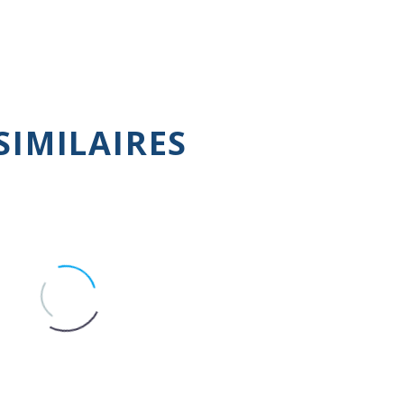
SIMILAIRES
mandations cliniques sur
Quelle anticoagulation p