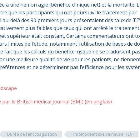
e à une hémorragie (bénéfice clinique net) et la mortalité. 
ré que les participants qui ont poursuivi le traitement par
l au-delà des 90 premiers jours présentaient des taux de TE
cativement plus faibles que ceux qui ont arrêté le traitement
 net supérieur était constant. Certains commentateurs ont t
rs limites de l’étude, notamment l’utilisation de bases de 
le fait que les calculs du bénéfice-risque ne se traduisent pa
r une meilleure qualité de vie pour les patients, ne tiennen
références et ne déterminent pas l’efficience pour les syst
Medscape
ié par le British medical journal (BMJ) (en anglais)
Durée de l’anticoagulation
Thromboembolie veineuse (TEV)