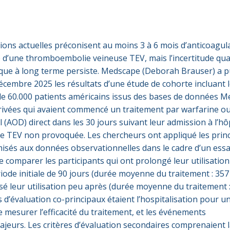
ns actuelles préconisent au moins 3 à 6 mois d’anticoagul
 d’une thromboembolie veineuse TEV, mais l’incertitude qu
que à long terme persiste. Medscape (Deborah Brauser) a p
décembre 2025 les résultats d’une étude de cohorte incluant 
e 60.000 patients américains issus des bases de données M
rivées qui avaient commencé un traitement par warfarine o
 (AOD) direct dans les 30 jours suivant leur admission à l’hô
e TEV non provoquée. Les chercheurs ont appliqué les prin
isés aux données observationnelles dans le cadre d’un essa
de comparer les participants qui ont prolongé leur utilisation
iode initiale de 90 jours (durée moyenne du traitement : 357
ssé leur utilisation peu après (durée moyenne du traitement 
es d’évaluation co-principaux étaient l’hospitalisation pour 
e mesurer l’efficacité du traitement, et les événements
eurs. Les critères d’évaluation secondaires comprenaient 