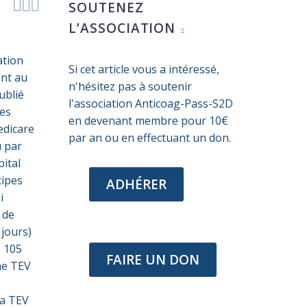



SOUTENEZ
L’ASSOCIATION
ation
Si cet article vous a intéressé,
ant au
n'hésitez pas à soutenir
ublié
l'association Anticoag-Pass-S2D
les
en devenant membre pour 10€
edicare
par an ou en effectuant un don.
u par
pital
cipes
ADHÉRER
i
 de
 jours)
: 105
FAIRE UN DON
une TEV
la TEV