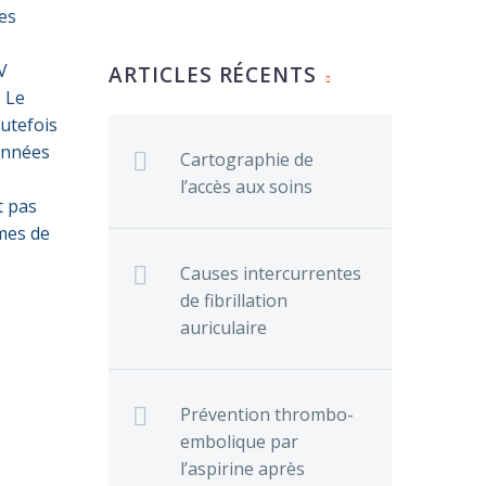
Les
V
ARTICLES RÉCENTS
. Le
outefois
données
Cartographie de
s
l’accès aux soins
t pas
èmes de
Causes intercurrentes
de fibrillation
auriculaire
Prévention thrombo-
embolique par
l’aspirine après