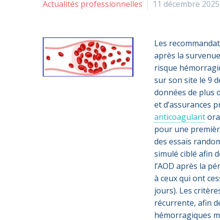
Actualités professionnelles
11 décembre 2025
Les recommandatio
après la survenue
risque hémorragi
sur son site le 9 
données de plus d
et d’assurances p
anticoagulant
oral
pour une premièr
des essais random
simulé ciblé afin 
l’AOD après la pér
à ceux qui ont ce
jours). Les critèr
récurrente, afin d
hémorragiques maj