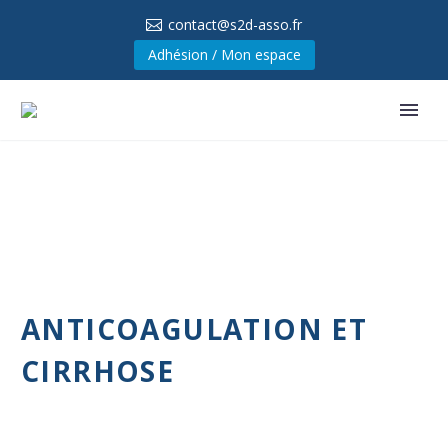
contact@s2d-asso.fr
Adhésion / Mon espace
ANTICOAGULATION ET
CIRRHOSE