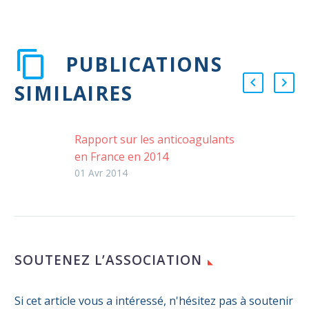
PUBLICATIONS
SIMILAIRES
Rapport sur les anticoagulants
en France en 2014
Rapport sur les anticoagulants
01 Avr 2014
en France en 2014 Agence
Nationale de Sécurité des
Médicaments et des produits de
Santé (ANSM)
SOUTENEZ L’ASSOCIATION
Si cet article vous a intéressé, n'hésitez pas à soutenir