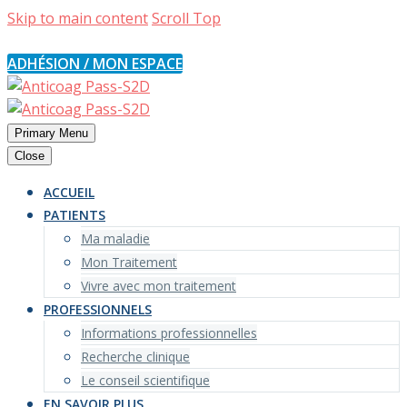
Skip to main content
Scroll Top
contact@s2d-asso.fr
ADHÉSION / MON ESPACE
Primary Menu
Close
ACCUEIL
PATIENTS
Ma maladie
Mon Traitement
Vivre avec mon traitement
PROFESSIONNELS
Informations professionnelles
Recherche clinique
Le conseil scientifique
EN SAVOIR PLUS