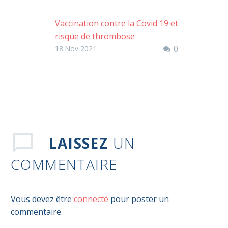
Vaccination contre la Covid 19 et
risque de thrombose
0
Les bénéfices de la vaccination
18 Nov 2021
l’emportent de loin sur le risque
d’effet indésirable grave. Une
étude française (16 avril 2021…
LAISSEZ
UN
COMMENTAIRE
Vous devez être
connecté
pour poster un
commentaire.