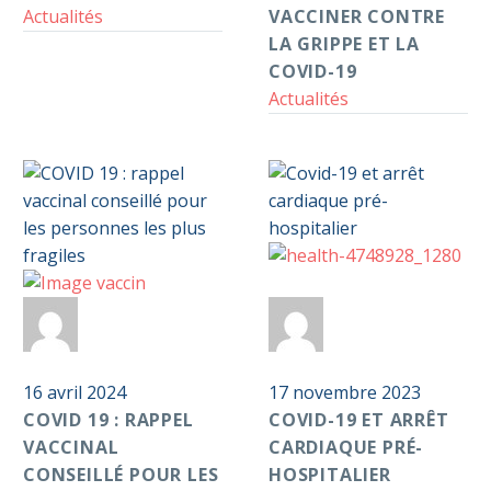
Actualités
contre
VACCINER CONTRE
la
LA GRIPPE ET LA
grippe
COVID-19
et
Actualités
la
Covid-
19
Covid-
0
COVID
19
Par
Anticoag
Par
Anticoag
19
et
:
Pass S2D
arrêt
Pass S2D
rappel
16 avril 2024
cardiaque
17 novembre 2023
vaccinal
COVID 19 : RAPPEL
pré-
COVID-19 ET ARRÊT
conseillé
VACCINAL
hospitalier
CARDIAQUE PRÉ-
pour
CONSEILLÉ POUR LES
HOSPITALIER