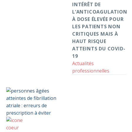
INTÉRÊT DE
haut
L’ANTICOAGULATION
risque
À DOSE ÉLEVÉE POUR
atteints
LES PATIENTS NON
du
CRITIQUES MAIS À
Covid-
HAUT RISQUE
19
ATTEINTS DU COVID-
19
Actualités
professionnelles