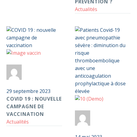
mesures
PRÉVENTION ?
de
Actualités
prévention
?
COVID
0
19
Par
Anticoag
:
nouvelle
Pass S2D
campagne
29 septembre 2023
de
COVID 19 : NOUVELLE
vaccination
CAMPAGNE DE
Patients
0
VACCINATION
Covid-
Par
Anticoag
Actualités
19
avec
Pass S2D