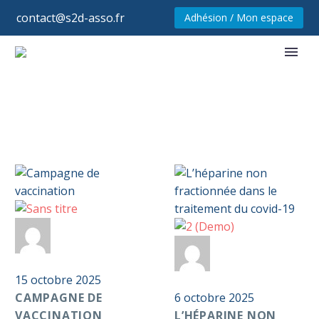
contact@s2d-asso.fr
Adhésion / Mon espace
Campagne
Par
Anticoag
de
L’héparine
Par
Anticoag
vaccination
Pass S2D
non
15 octobre 2025
fractionnée
Pass S2D
CAMPAGNE DE
dans
6 octobre 2025
VACCINATION
le
L’HÉPARINE NON