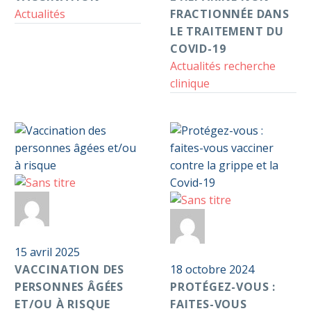
Actualités
traitement
FRACTIONNÉE DANS
du
LE TRAITEMENT DU
covid-
COVID-19
19
Actualités recherche
clinique
Vaccination
Par
Anticoag
des
Protégez-
Par
Anticoag
personnes
Pass S2D
vous
âgées
15 avril 2025
:
Pass S2D
et/ou
VACCINATION DES
faites-
18 octobre 2024
à
PERSONNES ÂGÉES
vous
PROTÉGEZ-VOUS :
risque
ET/OU À RISQUE
vacciner
FAITES-VOUS