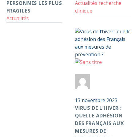
les
PERSONNES LES PLUS
Actualités recherche
personnes
FRAGILES
clinique
les
Actualités
plus
fragiles
Virus
0
de
Par
Anticoag
l’hiver
:
Pass S2D
quelle
13 novembre 2023
adhésion
VIRUS DE L’HIVER :
des
QUELLE ADHÉSION
Français
DES FRANÇAIS AUX
aux
MESURES DE