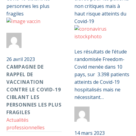
Campagne
0
de
Par
Anticoag
rappel
Intérêt
0
de
Pass S2D
de
Les résultats de l’étude
vaccination
26 avril 2023
l’anticoagulation
randomisée Freedom-
contre
CAMPAGNE DE
à
Covid menée dans 10
le
RAPPEL DE
dose
pays, sur 3.398 patients
Covid-
VACCINATION
élevée
atteints de Covid-19
19
CONTRE LE COVID-19
pour
hospitalisés mais ne
ciblant
CIBLANT LES
les
nécessitant…
les
PERSONNES LES PLUS
patients
personnes
FRAGILES
non
Par
Anticoag
les
Actualités
critiques
Pass S2D
plus
professionnelles
mais
14 mars 2023
fragiles
à