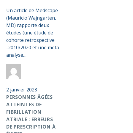
personnes
0
âgées
Un article de Medscape
atteintes
(Mauricio Wajngarten,
de
MD) rapporte deux
fibrillation
études (une étude de
atriale :
cohorte retrospective
erreurs
-2010/2020 et une méta
de
analyse…
prescription
à
Par
Anticoag
éviter
Pass S2D
2 janvier 2023
PERSONNES ÂGÉES
ATTEINTES DE
FIBRILLATION
ATRIALE : ERREURS
DE PRESCRIPTION À