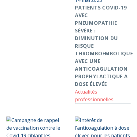
pneumopathie
14 mai 2023
sévère
PATIENTS COVID-19
:
AVEC
diminution
PNEUMOPATHIE
du
SÉVÈRE :
risque
DIMINUTION DU
thromboembolique
RISQUE
avec
THROMBOEMBOLIQUE
une
AVEC UNE
anticoagulation
ANTICOAGULATION
prophylactique
PROPHYLACTIQUE À
à
DOSE ÉLEVÉE
dose
Actualités
élevée
professionnelles