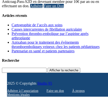
Anticoag-Pass-S2D en devenant membre pour 10€ par an ou en
effectuant un don.
Adhérer
Faire un Don
Articles récents
Cartographie de l’accès aux soins
Causes intercurrentes de fibrillation auriculaire
Prévention thrombo-embolique par l’aspirine après
arthroplastie
Apixaban pour le traitement des événements
thromboemboliques veineux chez les patients pédiatriques
Partenariat en santé et patients partenaires
Recherche
Afficher la recherche
2025 © Copyrights
Studio 95
Adhérer à l’association
Faire un don
À propos
Mentions légales