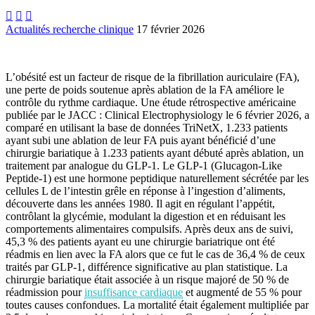



Actualités recherche clinique
17 février 2026
L’obésité est un facteur de risque de la fibrillation auriculaire (FA),
une perte de poids soutenue après ablation de la FA améliore le
contrôle du rythme cardiaque. Une étude rétrospective américaine
publiée par le JACC : Clinical Electrophysiology le 6 février 2026, a
comparé en utilisant la base de données TriNetX, 1.233 patients
ayant subi une ablation de leur FA puis ayant bénéficié d’une
chirurgie bariatique à 1.233 patients ayant débuté après ablation, un
traitement par analogue du GLP-1. Le GLP-1 (Glucagon-Like
Peptide-1) est une hormone peptidique naturellement sécrétée par les
cellules L de l’intestin grêle en réponse à l’ingestion d’aliments,
découverte dans les années 1980. Il agit en régulant l’appétit,
contrôlant la glycémie, modulant la digestion et en réduisant les
comportements alimentaires compulsifs. Après deux ans de suivi,
45,3 % des patients ayant eu une chirurgie bariatrique ont été
réadmis en lien avec la FA alors que ce fut le cas de 36,4 % de ceux
traités par GLP-1, différence significative au plan statistique. La
chirurgie bariatique était associée à un risque majoré de 50 % de
réadmission pour
insuffisance cardiaque
et augmenté de 55 % pour
toutes causes confondues. La mortalité était également multipliée par