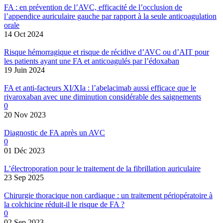
FA : en prévention de l’AVC, efficacité de l’occlusion de
l’appendice auriculaire gauche par rapport à la seule anticoagulation
orale
14 Oct 2024
Risque hémorragique et risque de récidive d’AVC ou d’AIT pour
les patients ayant une FA et anticoagulés par l’édoxaban
19 Juin 2024
FA et anti-facteurs XI/XIa : l’abelacimab aussi efficace que le
rivaroxaban avec une diminution considérable des saignements
0
20 Nov 2023
Diagnostic de FA après un AVC
0
01 Déc 2023
L’électroporation pour le traitement de la fibrillation auriculaire
23 Sep 2025
Chirurgie thoracique non cardiaque : un traitement périopératoire à
la colchicine réduit-il le risque de FA ?
0
02 Sep 2023