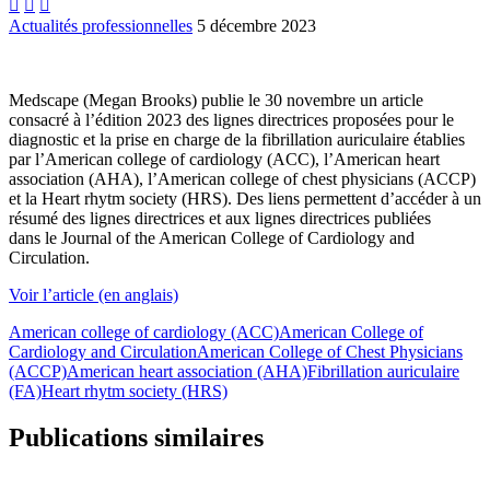



Actualités professionnelles
5 décembre 2023
Medscape (Megan Brooks) publie le 30 novembre un article
consacré à l’édition 2023 des lignes directrices proposées pour le
diagnostic et la prise en charge de la fibrillation auriculaire établies
par l’American college of cardiology (ACC), l’American heart
association (AHA), l’American college of chest physicians (ACCP)
et la Heart rhytm society (HRS). Des liens permettent d’accéder à un
résumé des lignes directrices et aux lignes directrices publiées
dans le Journal of the American College of Cardiology and
Circulation.
Voir l’article (en anglais)
American college of cardiology (ACC)
American College of
Cardiology and Circulation
American College of Chest Physicians
(ACCP)
American heart association (AHA)
Fibrillation auriculaire
(FA)
Heart rhytm society (HRS)
Publications similaires