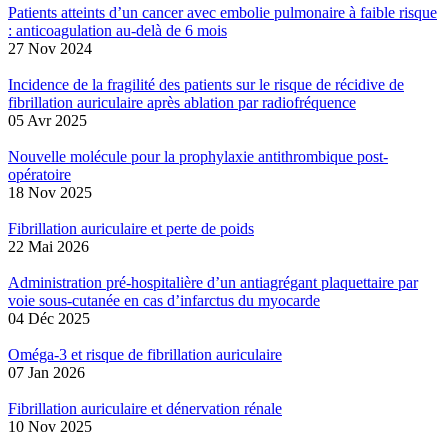
Patients atteints d’un cancer avec embolie pulmonaire à faible risque
: anticoagulation au-delà de 6 mois
27 Nov 2024
Incidence de la fragilité des patients sur le risque de récidive de
fibrillation auriculaire après ablation par radiofréquence
05 Avr 2025
Nouvelle molécule pour la prophylaxie antithrombique post-
opératoire
18 Nov 2025
Fibrillation auriculaire et perte de poids
22 Mai 2026
Administration pré-hospitalière d’un antiagrégant plaquettaire par
voie sous-cutanée en cas d’infarctus du myocarde
04 Déc 2025
Oméga-3 et risque de fibrillation auriculaire
07 Jan 2026
Fibrillation auriculaire et dénervation rénale
10 Nov 2025