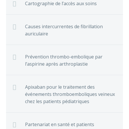
Cartographie de l’accès aux soins
Risque d’AVC et dépistage de la
FA
13 Sep 2024
Causes intercurrentes de fibrillation
Lien entre café et fibrillation
auriculaire
auriculaire
10 Mar 2026
AOD et médicaments
anticonvulsivants
Prévention thrombo-embolique par
15 Juil 2024
l’aspirine après arthroplastie
Apixaban pour le traitement des
événements thromboemboliques veineux
chez les patients pédiatriques
Partenariat en santé et patients