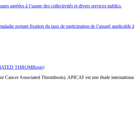
ques agréées à l’usage des collectivités et divers services publics
 maladie portant fixation du taux de participation de l’assuré applicable
CIATED THROMBosis)
 for Cancer Associated Thrombosis). APICAT est une étude internationa