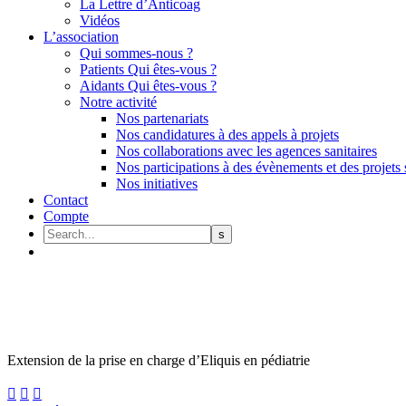
La Lettre d’Anticoag
Vidéos
L’association
Qui sommes-nous ?
Patients Qui êtes-vous ?
Aidants Qui êtes-vous ?
Notre activité
Nos partenariats
Nos candidatures à des appels à projets
Nos collaborations avec les agences sanitaires
Nos participations à des évènements et des projets 
Nos initiatives
Contact
Compte
Extension de la prise en charge d’Eliquis en pédiatrie


