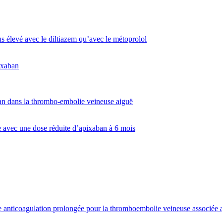
us élevé avec le diltiazem qu’avec le métoprolol
ixaban
an dans la thrombo-embolie veineuse aiguë
e avec une dose réduite d’apixaban à 6 mois
une anticoagulation prolongée pour la thromboembolie veineuse associée