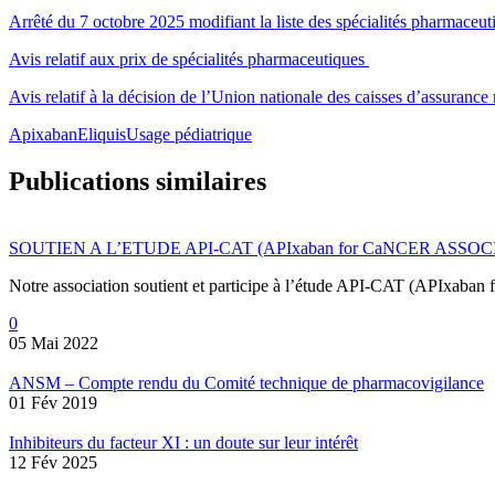
Arrêté du 7 octobre 2025 modifiant la liste des spécialités pharmaceuti
Avis relatif aux prix de spécialités pharmaceutiques
Avis relatif à la décision de l’Union nationale des caisses d’assurance
Apixaban
Eliquis
Usage pédiatrique
Publications similaires
SOUTIEN A L’ETUDE API-CAT (APIxaban for CaNCER ASSO
Notre association soutient et participe à l’étude API-CAT (APIxaban
0
05 Mai 2022
ANSM – Compte rendu du Comité technique de pharmacovigilance
01 Fév 2019
Inhibiteurs du facteur XI : un doute sur leur intérêt
12 Fév 2025