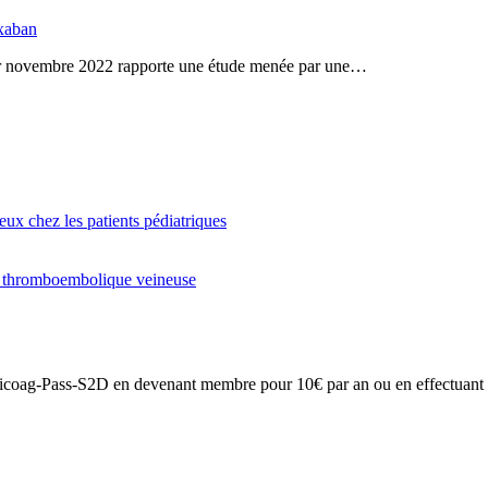
ixaban
 1er novembre 2022 rapporte une étude menée par une…
x chez les patients pédiatriques
ie thromboembolique veineuse
on Anticoag-Pass-S2D en devenant membre pour 10€ par an ou en effectuan