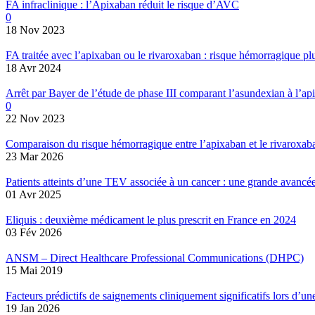
FA infraclinique : l’Apixaban réduit le risque d’AVC
0
18 Nov 2023
FA traitée avec l’apixaban ou le rivaroxaban : risque hémorragique pl
18 Avr 2024
Arrêt par Bayer de l’étude de phase III comparant l’asundexian à l’ap
0
22 Nov 2023
Comparaison du risque hémorragique entre l’apixaban et le rivaroxab
23 Mar 2026
Patients atteints d’une TEV associée à un cancer : une grande avancé
01 Avr 2025
Eliquis : deuxième médicament le plus prescrit en France en 2024
03 Fév 2026
ANSM – Direct Healthcare Professional Communications (DHPC)
15 Mai 2019
Facteurs prédictifs de saignements cliniquement significatifs lors d’
19 Jan 2026