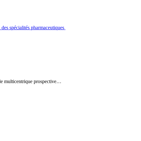
 à des spécialités pharmaceutiques
le multicentrique prospective…