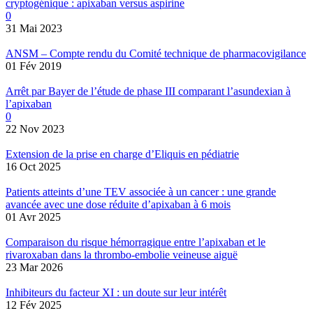
cryptogénique : apixaban versus aspirine
0
31 Mai 2023
ANSM – Compte rendu du Comité technique de pharmacovigilance
01 Fév 2019
Arrêt par Bayer de l’étude de phase III comparant l’asundexian à
l’apixaban
0
22 Nov 2023
Extension de la prise en charge d’Eliquis en pédiatrie
16 Oct 2025
Patients atteints d’une TEV associée à un cancer : une grande
avancée avec une dose réduite d’apixaban à 6 mois
01 Avr 2025
Comparaison du risque hémorragique entre l’apixaban et le
rivaroxaban dans la thrombo-embolie veineuse aiguë
23 Mar 2026
Inhibiteurs du facteur XI : un doute sur leur intérêt
12 Fév 2025