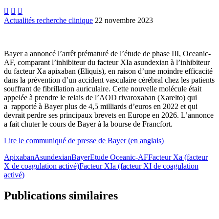



Actualités recherche clinique
22 novembre 2023
Bayer a annoncé l’arrêt prématuré de l’étude de phase III, Oceanic-
AF, comparant l’inhibiteur du facteur XIa asundexian à l’inhibiteur
du facteur Xa apixaban (Eliquis), en raison d’une moindre efficacité
dans la prévention d’un accident vasculaire cérébral chez les patients
souffrant de fibrillation auriculaire. Cette nouvelle molécule était
appelée à prendre le relais de l’AOD rivaroxaban (Xarelto) qui
a rapporté à Bayer plus de 4,5 milliards d’euros en 2022 et qui
devrait perdre ses principaux brevets en Europe en 2026. L’annonce
a fait chuter le cours de Bayer à la bourse de Francfort.
Lire le communiqué de presse de Bayer (en anglais)
Apixaban
Asundexian
Bayer
Etude Oceanic-AF
Facteur Xa (facteur
X de coagulation activé)
Facteur XIa (facteur XI de coagulation
activé)
Publications similaires