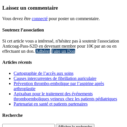
Laissez
un commentaire
Vous devez être
connecté
pour poster un commentaire.
Soutenez l’association
Si cet article vous a intéressé, n'hésitez pas à soutenir l'association
Anticoag-Pass-S2D en devenant membre pour 10€ par an ou en
effectuant un don.
Adhérer
Faire un Don
Articles récents
Cartographie de l’accès aux soins
Causes intercurrentes de fibrillation auriculaire
Prévention thrombo-embolique par l’aspirine après
arthroplastie
Apixaban pour le traitement des événements
thromboemboliques veineux chez les patients pédiatriques
Partenariat en santé et patients partenaires
Recherche
Afficher la recherche