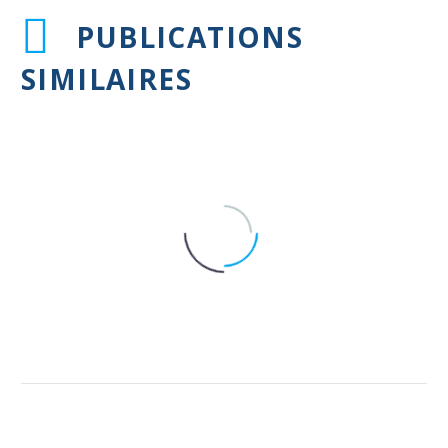
PUBLICATIONS
SIMILAIRES
Emprunte carbone des
anticoagulants oraux directs
30 Déc 2025
Fibrillation atriale et AOD : moins
de saignements digestifs avec