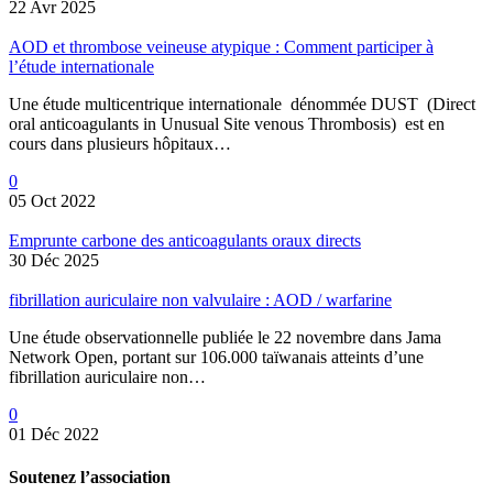
22 Avr 2025
AOD et thrombose veineuse atypique : Comment participer à
l’étude internationale
Une étude multicentrique internationale dénommée DUST (Direct
oral anticoagulants in Unusual Site venous Thrombosis) est en
cours dans plusieurs hôpitaux…
0
05 Oct 2022
Emprunte carbone des anticoagulants oraux directs
30 Déc 2025
fibrillation auriculaire non valvulaire : AOD / warfarine
Une étude observationnelle publiée le 22 novembre dans Jama
Network Open, portant sur 106.000 taïwanais atteints d’une
fibrillation auriculaire non…
0
01 Déc 2022
Soutenez l’association