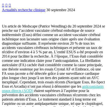



Actualités recherche clinique
30 septembre 2024
Un article de Medscape (Patrice Wendling) du 20 septembre 2024 se
penche sur l’accident vasculaire cérébral embolique de source
indéterminée (Esus) défini comme un accident vasculaire cérébral
ischémique non lacunaire sans origine claire après une évaluation
diagnostique suffisante. Il représente environ 20 % de tous les
accidents vasculaires cérébraux ischémiques et présente un taux de
récidive d’environ 4 à 5 % par an. L’entité ESUS a été proposée en
2014 pour faciliter la recherche. À l’époque, l’Esus était considérée
comme une indication claire pour l’anticoagulation. La fibrillation
auriculaire (FA) cachée était considérée comme la cause principale,
une théorie soutenue par les essais Crystal AF et Embrace, où une
FA sous-jacente a été détectée grâce à une surveillance cardiaque
plus longue chez jusqu’à un tiers des patients ayant subi un AVC
inexpliqué. Cependant, trois essais récents (Navigate Esus, Re-Spect
Esus et Arcadia) n’ont pas réussi à démontrer que les
anticoagulants
oraux directs (AOD)
étaient supérieurs à l’aspirine pour la
prévention des accidents vasculaires cérébraux récurrents chez les
patients atteints d’Esus. Le traitement standard à long terme est
l’aspirine ou un autre antiplaquettaire unique, tel que le clopidogrel,