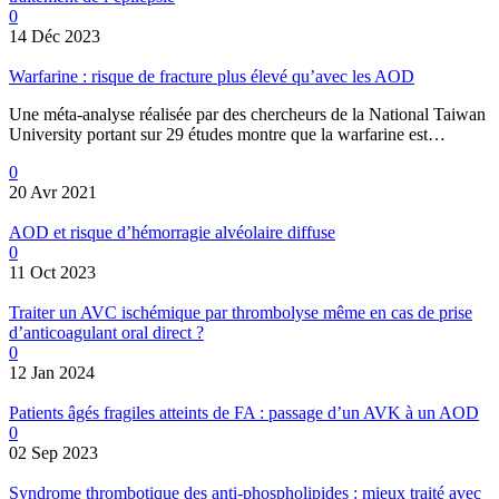
0
14 Déc 2023
Warfarine : risque de fracture plus élevé qu’avec les AOD
Une méta-analyse réalisée par des chercheurs de la National Taiwan
University portant sur 29 études montre que la warfarine est…
0
20 Avr 2021
AOD et risque d’hémorragie alvéolaire diffuse
0
11 Oct 2023
Traiter un AVC ischémique par thrombolyse même en cas de prise
d’anticoagulant oral direct ?
0
12 Jan 2024
Patients âgés fragiles atteints de FA : passage d’un AVK à un AOD
0
02 Sep 2023
Syndrome thrombotique des anti-phospholipides : mieux traité avec