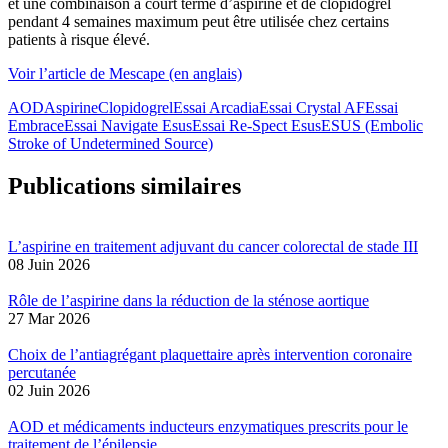
et une combinaison à court terme d’aspirine et de clopidogrel
pendant 4 semaines maximum peut être utilisée chez certains
patients à risque élevé.
Voir l’article de Mescape (en anglais)
AOD
Aspirine
Clopidogrel
Essai Arcadia
Essai Crystal AF
Essai
Embrace
Essai Navigate Esus
Essai Re-Spect Esus
ESUS (Embolic
Stroke of Undetermined Source)
Publications similaires
L’aspirine en traitement adjuvant du cancer colorectal de stade III
08 Juin 2026
Rôle de l’aspirine dans la réduction de la sténose aortique
27 Mar 2026
Choix de l’antiagrégant plaquettaire après intervention coronaire
percutanée
02 Juin 2026
AOD et médicaments inducteurs enzymatiques prescrits pour le
traitement de l’épilepsie