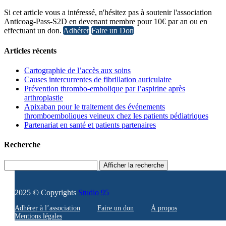
Si cet article vous a intéressé, n'hésitez pas à soutenir l'association
Anticoag-Pass-S2D en devenant membre pour 10€ par an ou en
effectuant un don.
Adhérer
Faire un Don
Articles récents
Cartographie de l’accès aux soins
Causes intercurrentes de fibrillation auriculaire
Prévention thrombo-embolique par l’aspirine après
arthroplastie
Apixaban pour le traitement des événements
thromboemboliques veineux chez les patients pédiatriques
Partenariat en santé et patients partenaires
Recherche
Afficher la recherche
2025 © Copyrights
Studio 95
Adhérer à l’association
Faire un don
À propos
Mentions légales