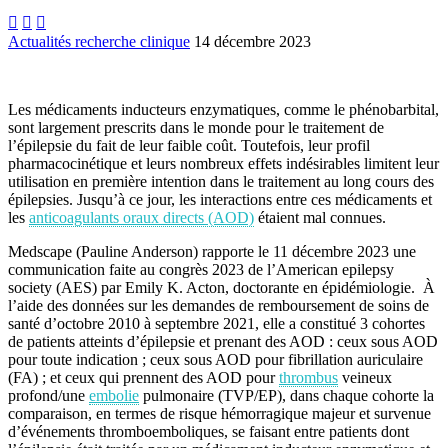



Actualités recherche clinique
14 décembre 2023
Les médicaments inducteurs enzymatiques, comme le phénobarbital,
sont largement prescrits dans le monde pour le traitement de
l’épilepsie du fait de leur faible coût. Toutefois, leur profil
pharmacocinétique et leurs nombreux effets indésirables limitent leur
utilisation en première intention dans le traitement au long cours des
épilepsies. Jusqu’à ce jour, les interactions entre ces médicaments et
les
anticoagulants oraux directs (AOD)
étaient mal connues.
Medscape (Pauline Anderson) rapporte le 11 décembre 2023 une
communication faite au congrès 2023 de l’American epilepsy
society (AES) par Emily K. Acton, doctorante en épidémiologie. À
l’aide des données sur les demandes de remboursement de soins de
santé d’octobre 2010 à septembre 2021, elle a constitué 3 cohortes
de patients atteints d’épilepsie et prenant des AOD : ceux sous AOD
pour toute indication ; ceux sous AOD pour fibrillation auriculaire
(FA) ; et ceux qui prennent des AOD pour
thrombus
veineux
profond/une
embolie
pulmonaire (TVP/EP), dans chaque cohorte la
comparaison, en termes de risque hémorragique majeur et survenue
d’événements thromboemboliques, se faisant entre patients dont