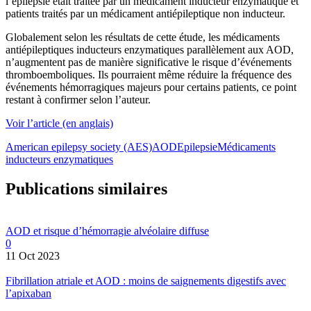
l’épilepsie était traitée par un médicament inducteur enzymatique et
patients traités par un médicament antiépileptique non inducteur.
Globalement selon les résultats de cette étude, les médicaments
antiépileptiques inducteurs enzymatiques parallèlement aux AOD,
n’augmentent pas de manière significative le risque d’événements
thromboemboliques. Ils pourraient même réduire la fréquence des
événements hémorragiques majeurs pour certains patients, ce point
restant à confirmer selon l’auteur.
Voir l’article (en anglais)
American epilepsy society (AES)
AOD
Epilepsie
Médicaments
inducteurs enzymatiques
Publications similaires
AOD et risque d’hémorragie alvéolaire diffuse
0
11 Oct 2023
Fibrillation atriale et AOD : moins de saignements digestifs avec
l’apixaban