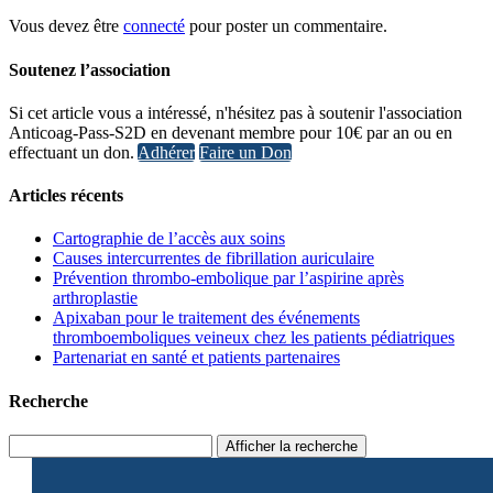
Vous devez être
connecté
pour poster un commentaire.
Soutenez l’association
Si cet article vous a intéressé, n'hésitez pas à soutenir l'association
Anticoag-Pass-S2D en devenant membre pour 10€ par an ou en
effectuant un don.
Adhérer
Faire un Don
Articles récents
Cartographie de l’accès aux soins
Causes intercurrentes de fibrillation auriculaire
Prévention thrombo-embolique par l’aspirine après
arthroplastie
Apixaban pour le traitement des événements
thromboemboliques veineux chez les patients pédiatriques
Partenariat en santé et patients partenaires
Recherche
Afficher la recherche