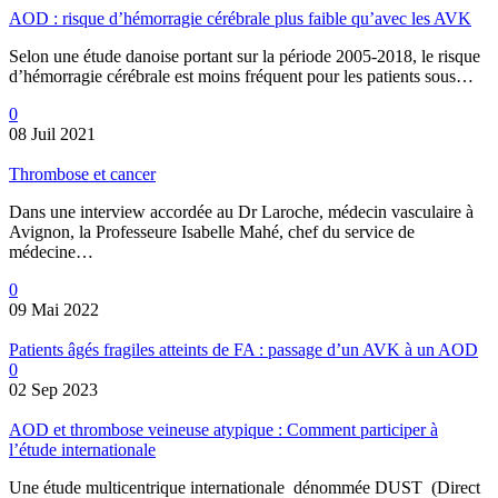
AOD : risque d’hémorragie cérébrale plus faible qu’avec les AVK
Selon une étude danoise portant sur la période 2005-2018, le risque
d’hémorragie cérébrale est moins fréquent pour les patients sous…
0
08 Juil 2021
Thrombose et cancer
Dans une interview accordée au Dr Laroche, médecin vasculaire à
Avignon, la Professeure Isabelle Mahé, chef du service de
médecine…
0
09 Mai 2022
Patients âgés fragiles atteints de FA : passage d’un AVK à un AOD
0
02 Sep 2023
AOD et thrombose veineuse atypique : Comment participer à
l’étude internationale
Une étude multicentrique internationale dénommée DUST (Direct