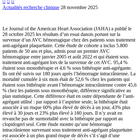



Actualités recherche clinique
28 novembre 2025
Le Journal of the American Heart Association (JAHA) a publié le
28 octobre 2025 les résultats d’un essai danois portant sur la
survenue d’un AVC hémorragique chez des patients sous traitement
anti-agrégant plaquettaire. Cette étude de cohorte a inclus 5.800
patients de 50 ans et plus, admis pour un premier AVC
hémorragique entre janvier 2005 et août 2022 et qui étaient sous
traitement anti-agrégant lors de la survenue de cet AVC. 95,4 %
étaient sous monothérapie et 4,6 % sous bithérapie anti-agrégante.
Ils ont été suivis sur 180 jours après l’hémorragie intracrânienne. La
mortalité cumulée à six mois était de 52,6 % chez les patients qui
étaient sous bithérapie avant l’hémorragie intracrânienne contre 45,6
% chez les patients sous monothérapie, différence significative au
plan statistique. Cette différence était en outre dépendante de l’anti-
agrégant utilisé : par rapport à l’aspirine seule, la bithérapie était
associée à un risque 60% plus élevé de décès à un jour, 43% plus
élevé à 30 jours et 23% plus élevé à 180 jours. Il n’y avait en
revanche pas de surmortalité avec la bithérapie par rapport au
clopidogrel seul. Cette étude montre qu’une hémorragie
intracrânienne survenant sous traitement anti-agrégant plaquettaire
est associée à un plus grand risque de décès s’il s’agit d’une