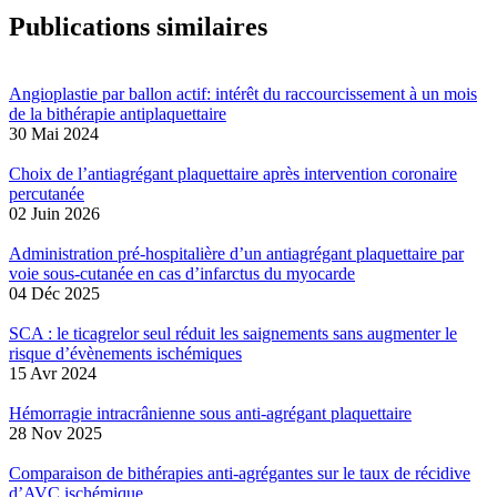
Publications similaires
Angioplastie par ballon actif: intérêt du raccourcissement à un mois
de la bithérapie antiplaquettaire
30 Mai 2024
Choix de l’antiagrégant plaquettaire après intervention coronaire
percutanée
02 Juin 2026
Administration pré-hospitalière d’un antiagrégant plaquettaire par
voie sous-cutanée en cas d’infarctus du myocarde
04 Déc 2025
SCA : le ticagrelor seul réduit les saignements sans augmenter le
risque d’évènements ischémiques
15 Avr 2024
Hémorragie intracrânienne sous anti-agrégant plaquettaire
28 Nov 2025
Comparaison de bithérapies anti-agrégantes sur le taux de récidive
d’AVC ischémique