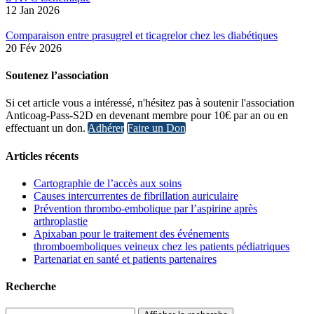
12 Jan 2026
Comparaison entre prasugrel et ticagrelor chez les diabétiques
20 Fév 2026
Soutenez l’association
Si cet article vous a intéressé, n'hésitez pas à soutenir l'association
Anticoag-Pass-S2D en devenant membre pour 10€ par an ou en
effectuant un don.
Adhérer
Faire un Don
Articles récents
Cartographie de l’accès aux soins
Causes intercurrentes de fibrillation auriculaire
Prévention thrombo-embolique par l’aspirine après
arthroplastie
Apixaban pour le traitement des événements
thromboemboliques veineux chez les patients pédiatriques
Partenariat en santé et patients partenaires
Recherche