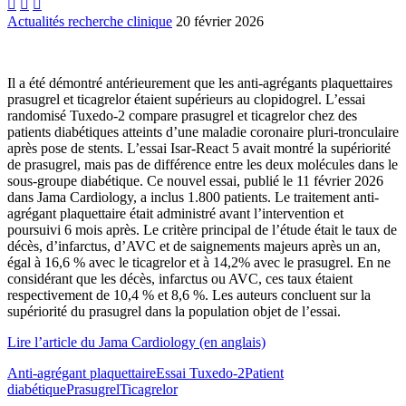



Actualités recherche clinique
20 février 2026
Il a été démontré antérieurement que les anti-agrégants plaquettaires
prasugrel et ticagrelor étaient supérieurs au clopidogrel. L’essai
randomisé Tuxedo-2 compare prasugrel et ticagrelor chez des
patients diabétiques atteints d’une maladie coronaire pluri-tronculaire
après pose de stents. L’essai Isar-React 5 avait montré la supériorité
de prasugrel, mais pas de différence entre les deux molécules dans le
sous-groupe diabétique. Ce nouvel essai, publié le 11 février 2026
dans Jama Cardiology, a inclus 1.800 patients. Le traitement anti-
agrégant plaquettaire était administré avant l’intervention et
poursuivi 6 mois après. Le critère principal de l’étude était le taux de
décès, d’infarctus, d’AVC et de saignements majeurs après un an,
égal à 16,6 % avec le ticagrelor et à 14,2% avec le prasugrel. En ne
considérant que les décès, infarctus ou AVC, ces taux étaient
respectivement de 10,4 % et 8,6 %. Les auteurs concluent sur la
supériorité du prasugrel dans la population objet de l’essai.
Lire l’article du Jama Cardiology (en anglais)
Anti-agrégant plaquettaire
Essai Tuxedo-2
Patient
diabétique
Prasugrel
Ticagrelor