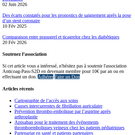
02 Juin 2026
Des écarts constatés pour les pronostics de saignement après la pose
d’un stent coronaire
10 Fév 2025
Comparaison entre prasugrel et ticagrelor chez les diabétiques
20 Fév 2026
Soutenez l’association
Si cet article vous a intéressé, n'hésitez pas à soutenir l'association
Anticoag-Pass-S2D en devenant membre pour 10€ par an ou en
effectuant un don.
Adhérer
Faire un Don
Articles récents
Cartographie de l’accès aux soins
Causes intercurrentes de fibrillation auriculaire
Prévention thrombo-embolique par l’aspirine après
arthroplastie
Apixaban pour le traitement des événements
thromboemboliques veineux chez les patients pédiatriques
Partenariat en santé et patients partenaires