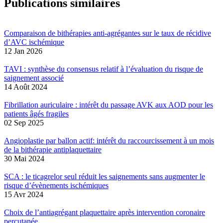
Publications similaires
Comparaison de bithérapies anti-agrégantes sur le taux de récidive
d’AVC ischémique
12 Jan 2026
TAVI : synthèse du consensus relatif à l’évaluation du risque de
saignement associé
14 Août 2024
Fibrillation auriculaire : intérêt du passage AVK aux AOD pour les
patients âgés fragiles
02 Sep 2025
Angioplastie par ballon actif: intérêt du raccourcissement à un mois
de la bithérapie antiplaquettaire
30 Mai 2024
SCA : le ticagrelor seul réduit les saignements sans augmenter le
risque d’évènements ischémiques
15 Avr 2024
Choix de l’antiagrégant plaquettaire après intervention coronaire
percutanée