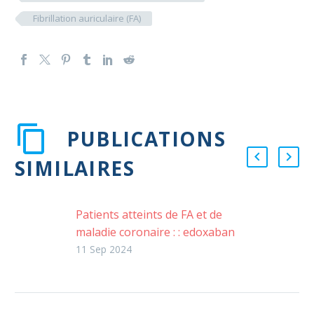
Fibrillation auriculaire (FA)
PUBLICATIONS
SIMILAIRES
Patients atteints de FA et de
maladie coronaire : : edoxaban
versus edoxaban et agent
11 Sep 2024
antiplaquettaire