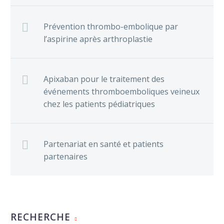
Intérêt des tests génétiques
chez les patients atteints de
Prévention thrombo-embolique par
fibrillation auriculaire
09 Juin 2025
l’aspirine après arthroplastie
Apixaban pour le traitement des
événements thromboemboliques veineux
chez les patients pédiatriques
Partenariat en santé et patients
partenaires
RECHERCHE