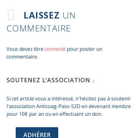
0
26 Nov 2023
FA et anti-facteurs XI/XIa :
LAISSEZ
UN
l’abelacimab aussi efficace que le
COMMENTAIRE
0
rivaroxaban avec une diminution
20 Nov 2023
considérable des saignements
Anticoagulation orale pour des
patients atteints de FA ayant eu
Vous devez être
connecté
pour poster un
0
une hémorragie intracrânienne
25 Oct 2023
commentaire.
Diagnostic de FA après un AVC
0
01 Déc 2023
Traitement de
SOUTENEZ L’ASSOCIATION
l’hypertriglycéridémie et risque
0
de FA
05 Oct 2023
Diagnostic et prise en charge de
Si cet article vous a intéressé, n'hésitez pas à soutenir
la FA
l'association Anticoag-Pass-S2D en devenant membre
0
05 Déc 2023
pour 10€ par an ou en effectuant un don.
Traitement de la fibrillation
auriculaire par électroporation
ADHÉRER
02 Mai 2026