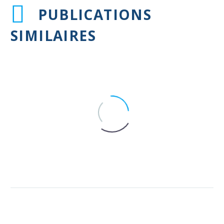
PUBLICATIONS
SIMILAIRES
Lien entre café et fibrillation
auriculaire
10 Mar 2026
FA : électroporation versus
ablation tissulaire