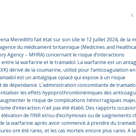

a Meredith) fait état sur son site le 12 juillet 2024, de la m
l’agence du médicament britannique (Medicines and Healthc
ry Agency – MHRA) concernant le risque d’interactions
ntre la warfarine et le tramadol. La warfarine est un anta
VK) dérivé de la coumarine, utilisé pour l’anticoagulation en
ramadol est un antalgique opiacé qui expose à un risque
 de dépendance. L’administration concomitante de tramadol
ntialiser les effets hypoprothrombinémiques des anticoagu
 augmenter le risque de complications hémorragiques majeu
sme d’interaction n’ait pas été établi. Des rapports occasio
ne élévation de l’INR et/ou d’ecchymoses ou de saignements c
de la warfarine après avoir commencé à prendre du tramadol
es ont été rares, et les cas mortels encore plus rares. A la