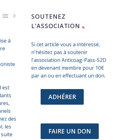


SOUTENEZ
L’ASSOCIATION
ise à
Si cet article vous a intéressé,
are
n'hésitez pas à soutenir
l'association Anticoag-Pass-S2D
goniste
en devenant membre pour 10€
par an ou en effectuant un don.
 est
lants
ADHÉRER
res,
nnels
hez des
, les
FAIRE UN DON
 suite