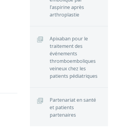
l’aspirine après
arthroplastie
Apixaban pour le
traitement des
événements
thromboemboliques
veineux chez les
patients pédiatriques
ne FA :
 pour
0
Partenariat en santé
e dans
et patients
partenaires
e dans