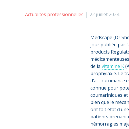
Actualités professionnelles
22 juillet 2024
Medscape (Dr Sheen
jour publiée par 
products Regulato
médicamenteuses e
de la
vitamine K
(A
prophylaxie. Le t
d’accoutumance et
connue pour pote
coumariniques et
bien que le mécani
ont fait état d’u
patients prenant 
hémorragies majeur