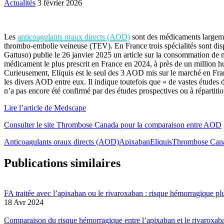
Actualités
3 février 2026
Les
anticoagulants oraux directs (AOD)
sont des médicaments largement
thrombo-embolie veineuse (TEV). En France trois spécialités sont dis
Gattuso) publie le 26 janvier 2025 un article sur la consommation de 
médicament le plus prescrit en France en 2024, à près de un million 
Curieusement, Eliquis est le seul des 3 AOD mis sur le marché en Fra
les divers AOD entre eux. Il indique toutefois que « de vastes études 
n’a pas encore été confirmé par des études prospectives ou à répartitio
Lire l’article de Medscape
Consulter le site Thrombose Canada pour la comparaison entre AOD
Anticoagulants oraux directs (AOD)
Apixaban
Eliquis
Thrombose Can
Publications similaires
FA traitée avec l’apixaban ou le rivaroxaban : risque hémorragique pl
18 Avr 2024
Comparaison du risque hémorragique entre l’apixaban et le rivaroxab