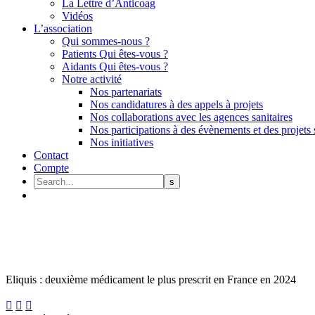
La Lettre d’Anticoag
Vidéos
L’association
Qui sommes-nous ?
Patients Qui êtes-vous ?
Aidants Qui êtes-vous ?
Notre activité
Nos partenariats
Nos candidatures à des appels à projets
Nos collaborations avec les agences sanitaires
Nos participations à des évènements et des projets 
Nos initiatives
Contact
Compte
Eliquis : deuxième médicament le plus prescrit en France en 2024


