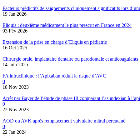
Facteurs prédictifs de saignements cliniquement significatifs lors d’
19 Jan 2026
Eliquis : deuxième médicament le plus prescrit en France en 2024
03 Fév 2026
Extension de la prise en charge d’Eliquis en pédiatrie
16 Oct 2025
Chirurgie orale, implantaire dentaire ou parodontale et anticoagulants
14 Juin 2025
FA infraclinique : l’Apixaban réduit le risque d’AVC
0
18 Nov 2023
Arrêt par Bayer de l’étude de phase III comparant l’asundexian à l’ap
0
22 Nov 2023
AOD ou AVK après remplacement valvulaire mitral percutané
0
22 Jan 2024