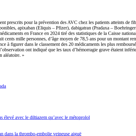
 prescrits pour la prévention des AVC chez les patients atteints de fibril
ponibles, apixaban (Eliquis – Pfizer), dabigatran (Pradaxa – Boehringe
médicaments en France en 2024 tiré des statistiques de la Caisse natio
huit cents mille personnes, d’âge moyen de 78,5 ans pour un montant r
nce à figurer dans le classement des 20 médicaments les plus remboursés
d’observation ont indiqué que les taux d’hémorragie grave étaient infér
n aléatoire. »
ada
us élevé avec le diltiazem qu’avec le métoprolol
an dans la thrombo-embolie veineuse aiguë