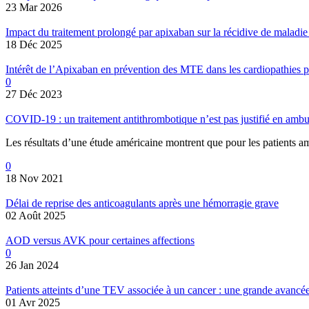
23 Mar 2026
Impact du traitement prolongé par apixaban sur la récidive de malad
18 Déc 2025
Intérêt de l’Apixaban en prévention des MTE dans les cardiopathies p
0
27 Déc 2023
COVID-19 : un traitement antithrombotique n’est pas justifié en ambu
Les résultats d’une étude américaine montrent que pour les patients 
0
18 Nov 2021
Délai de reprise des anticoagulants après une hémorragie grave
02 Août 2025
AOD versus AVK pour certaines affections
0
26 Jan 2024
Patients atteints d’une TEV associée à un cancer : une grande avancé
01 Avr 2025