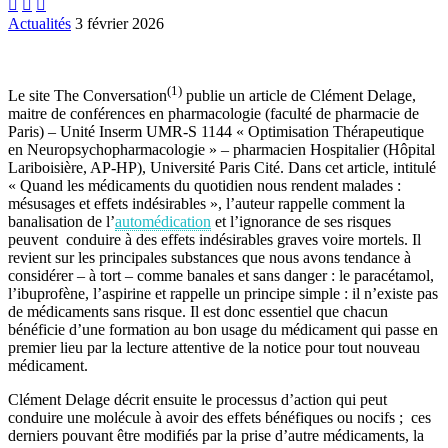



Actualités
3 février 2026
(1)
Le site The Conversation
publie un article de Clément Delage,
maitre de conférences en pharmacologie (faculté de pharmacie de
Paris) – Unité Inserm UMR-S 1144 « Optimisation Thérapeutique
en Neuropsychopharmacologie » – pharmacien Hospitalier (Hôpital
Lariboisière, AP-HP), Université Paris Cité. Dans cet article, intitulé
« Quand les médicaments du quotidien nous rendent malades :
mésusages et effets indésirables », l’auteur rappelle comment la
banalisation de l’
automédication
et l’ignorance de ses risques
peuvent conduire à des effets indésirables graves voire mortels. Il
revient sur les principales substances que nous avons tendance à
considérer – à tort – comme banales et sans danger : le paracétamol,
l’ibuprofène, l’aspirine et rappelle un principe simple : il n’existe pas
de médicaments sans risque. Il est donc essentiel que chacun
bénéficie d’une formation au bon usage du médicament qui passe en
premier lieu par la lecture attentive de la notice pour tout nouveau
médicament.
Clément Delage décrit ensuite le processus d’action qui peut
conduire une molécule à avoir des effets bénéfiques ou nocifs ; ces
derniers pouvant être modifiés par la prise d’autre médicaments, la