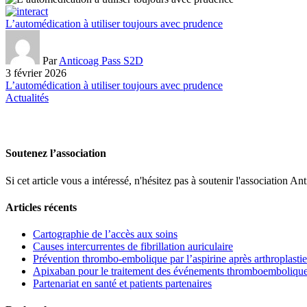
L’automédication à utiliser toujours avec prudence
Par
Anticoag Pass S2D
3 février 2026
L’automédication à utiliser toujours avec prudence
Actualités
Soutenez l’association
Si cet article vous a intéressé, n'hésitez pas à soutenir l'associati
Articles récents
Cartographie de l’accès aux soins
Causes intercurrentes de fibrillation auriculaire
Prévention thrombo-embolique par l’aspirine après arthroplastie
Apixaban pour le traitement des événements thromboemboliques 
Partenariat en santé et patients partenaires