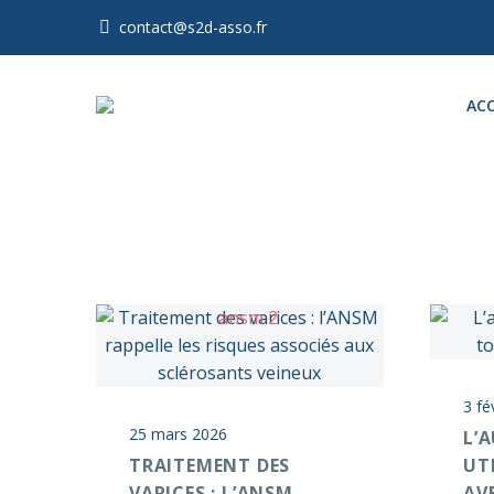
contact@s2d-asso.fr
ACC
3 fé
25 mars 2026
L’
TRAITEMENT DES
UT
VARICES : L’ANSM
AV