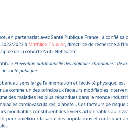
nce, en partenariat avec Santé Publique France, a confié sa 
e 2022/2023 à
Mathilde Touvier
, directrice de recherche à l’I
ncipale de la cohorte NutriNet-Santé.
ntitule
Prévention nutritionnelle des maladies chroniques : de la
n de santé publique
.
obant au sens large l’alimentation et l’activité physique, est
nue comme un des principaux facteurs modifiables interven
sme des maladies les plus répandues dans le monde industria
 maladies cardiovasculaires, diabète… Ces facteurs de risque 
urs modifiables constituent des leviers actionnables au nive
ectif pour améliorer la santé des populations et contribuer à 
ales.