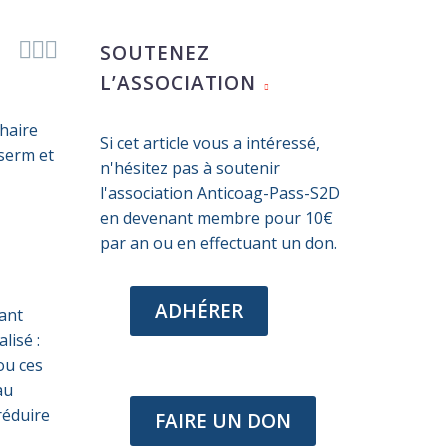



SOUTENEZ
L’ASSOCIATION
chaire
Si cet article vous a intéressé,
nserm et
n'hésitez pas à soutenir
l'association Anticoag-Pass-S2D
en devenant membre pour 10€
par an ou en effectuant un don.
ADHÉRER
ant
lisé :
ou ces
au
réduire
FAIRE UN DON