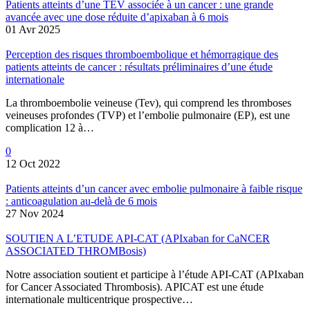
Patients atteints d’une TEV associée à un cancer : une grande
avancée avec une dose réduite d’apixaban à 6 mois
01 Avr 2025
Perception des risques thromboembolique et hémorragique des
patients atteints de cancer : résultats préliminaires d’une étude
internationale
La thromboembolie veineuse (Tev), qui comprend les thromboses
veineuses profondes (TVP) et l’embolie pulmonaire (EP), est une
complication 12 à…
0
12 Oct 2022
Patients atteints d’un cancer avec embolie pulmonaire à faible risque
: anticoagulation au-delà de 6 mois
27 Nov 2024
SOUTIEN A L’ETUDE API-CAT (APIxaban for CaNCER
ASSOCIATED THROMBosis)
Notre association soutient et participe à l’étude API-CAT (APIxaban
for Cancer Associated Thrombosis). APICAT est une étude
internationale multicentrique prospective…