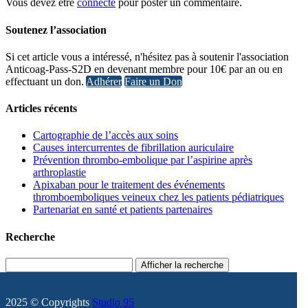
Vous devez être
connecté
pour poster un commentaire.
Soutenez l’association
Si cet article vous a intéressé, n'hésitez pas à soutenir l'association
Anticoag-Pass-S2D en devenant membre pour 10€ par an ou en
effectuant un don.
Adhérer
Faire un Don
Articles récents
Cartographie de l’accès aux soins
Causes intercurrentes de fibrillation auriculaire
Prévention thrombo-embolique par l’aspirine après
arthroplastie
Apixaban pour le traitement des événements
thromboemboliques veineux chez les patients pédiatriques
Partenariat en santé et patients partenaires
Recherche
Afficher la recherche
2025 © Copyrights
Studio 95