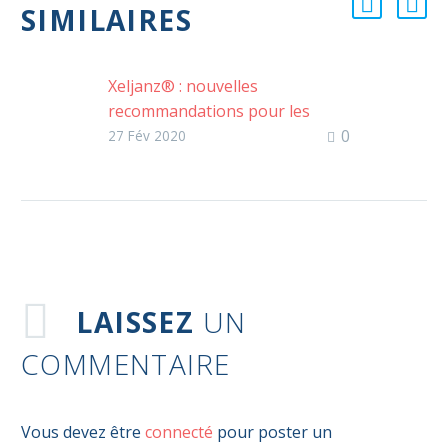
SIMILAIRES
Xeljanz® : nouvelles
recommandations pour les
0
patients à risque élevé de
27 Fév 2020
thrombose
Les mesures temporaires
concernant l’utilisation du
tofacitinib chez les patients
présentant des facteurs de
risque de maladie thrombo-
embolique veineuse viennent…
LAISSEZ
UN
COMMENTAIRE
Vous devez être
connecté
pour poster un