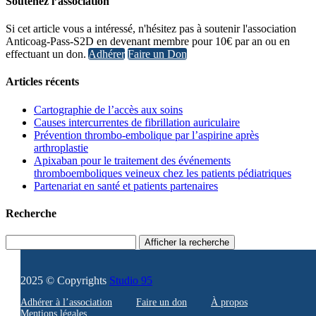
Soutenez l’association
Si cet article vous a intéressé, n'hésitez pas à soutenir l'association
Anticoag-Pass-S2D en devenant membre pour 10€ par an ou en
effectuant un don.
Adhérer
Faire un Don
Articles récents
Cartographie de l’accès aux soins
Causes intercurrentes de fibrillation auriculaire
Prévention thrombo-embolique par l’aspirine après
arthroplastie
Apixaban pour le traitement des événements
thromboemboliques veineux chez les patients pédiatriques
Partenariat en santé et patients partenaires
Recherche
Afficher la recherche
2025 © Copyrights
Studio 95
Adhérer à l’association
Faire un don
À propos
Mentions légales