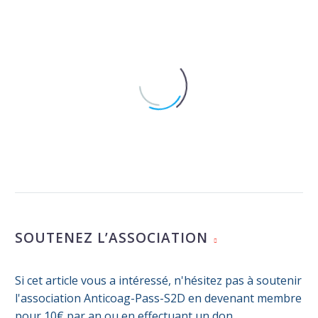
Journée mondiale de l’AVC :
publications de la Cour des
Comptes et de la HAS
03 Nov 2025
Evolutions méthodologiques en
recherche clinique
SOUTENEZ L’ASSOCIATION
22 Mai 2025
L’association
Si cet article vous a intéressé, n'hésitez pas à soutenir
clopidogrel/aspirine en
l'association Anticoag-Pass-S2D en devenant membre
0
prévention du risque de récidive
02 Fév 2024
pour 10€ par an ou en effectuant un don.