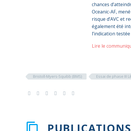
chances d’atteindr
Oceanic-AF, mené 
risque d’AVC et re
également été int
l’indication testée
Lire le communiq
Bristoll-Myers-Squibb (BMS)
Essai de phase III L
PUBLICATIONS