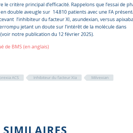
e le critère principal d’efficacité. Rappelons que l’essai de p
en double aveugle sur 14.810 patients avec une FA présen
cevant l’inhibiteur du facteur XI, asundexian, versus apixab
errompu jetant un doute sur l’intérêt de la molécule dans
 (voir notre publication du 12 février 2025).
ué de BMS (en anglais)
ibrexia ACS
Inhibiteur du facteur XIa
Milvexian
 SIMILAIRES