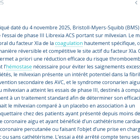

25
ué daté du 4 novembre 2025, Bristoll-Myers-Squibb (BMS)
 l’essai de phase III Librexia ACS portant sur milvexian. Le m
oral du facteur XIa de la
coagulation
hautement spécifique, 
nière réversible et compétitive le site actif du facteur XIa. 
 permet a priori une réduction efficace du risque thromboem
 l’
hémostase
nécessaire pour éviter les saignements excess
étés, le milvexian présente un intérêt potentiel dans la fibri
révention secondaire des AVC, et le syndrome coronarien aigu
milvexian a atteint les essais de phase III, destinés à comp
t à un traitement standard afin de déterminer son efficaci
uait le milvexian comparé à un placebo en association à un
aquettaire chez des patients ayant présenté depuis moins de
 coronaire aigu et ayant bénéficié d’un cathétérisme cardi
 coronaire percutanée ou faisant l’objet d’une prise en char
c ou sans cathétérisme. L’essai a été arrêté compte tenu ses