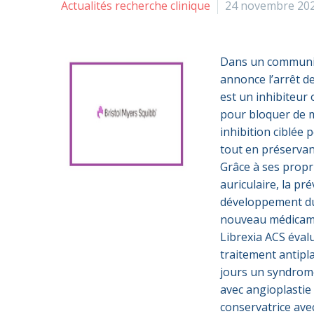
Actualités recherche clinique
24 novembre 20
Dans un communiq
annonce l’arrêt de
est un inhibiteur 
pour bloquer de ma
inhibition ciblée
tout en préservant
Grâce à ses propri
auriculaire, la p
développement du 
nouveau médicamen
Librexia ACS éval
traitement antipl
jours un syndrome
avec angioplastie
conservatrice ave