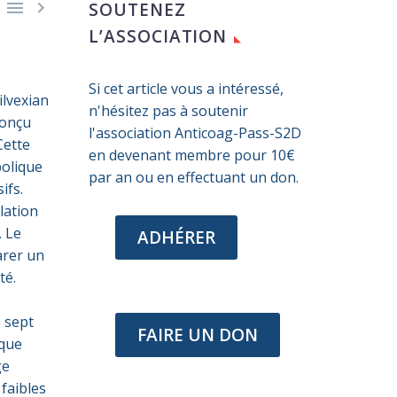


SOUTENEZ
L’ASSOCIATION
Si cet article vous a intéressé,
ilvexian
n'hésitez pas à soutenir
conçu
l'association Anticoag-Pass-S2D
Cette
en devenant membre pour 10€
bolique
par an ou en effectuant un don.
ifs.
llation
. Le
ADHÉRER
arer un
té.
 sept
FAIRE UN DON
aque
ge
 faibles